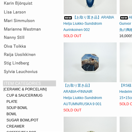
【お取り置き品】ARABIA
A
Helja Liukko-Sundstrom
Gunvor 
Aurinkoinen 002
魚の陶板 
SOLD OUT
16,00
【お取り置き品】
【RS様
[CERAMIC & PORCELAIN]
ARABIA×FINNAIR
Hedelm
CUP & SAUCER/MUG
Helja Liukko-Sundstrom
15×15c
PLATE
AUTUMN/RUSKA 9 001
SOLD 
SOUP BOWL
SOLD OUT
BOWL
SUGAR BOWL/POT
CREAMER