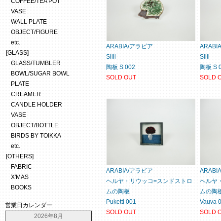
COFFEE/TEA POT
VASE
WALL PLATE
OBJECT/FIGURE
etc.
ARABIA/アラビア
ARAB
[GLASS]
Siili
Siili
GLASS/TUMBLER
陶板 S 002
陶板 S 
BOWL/SUGAR BOWL
SOLD OUT
SOLD 
PLATE
CREAMER
CANDLE HOLDER
VASE
OBJECT/BOTTLE
BIRDS BY TOIKKA
etc.
[OTHERS]
FABRIC
ARABIA/アラビア
ARAB
X'MAS
ヘルヤ・リウッコ=スンドストロ
ヘルヤ
BOOKS
ムの陶板
ムの陶
Puketti 001
Vauva 
営業日カレンダー
SOLD OUT
SOLD 
2026年8月