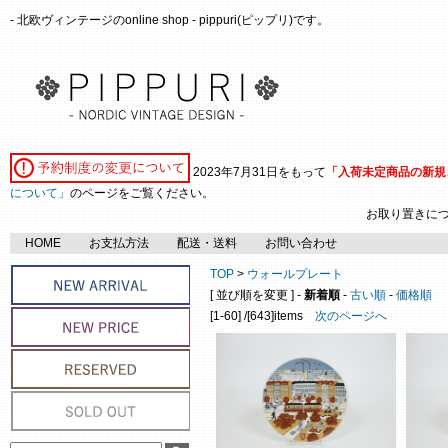
- 北欧ヴィンテージのonline shop - pippuri(ピップリ)です。
2023年7月31日をもって
「入荷未定商品の新規
について」
のページをご覧ください。
お取り置きに
HOME
お支払方法
配送・送料
お問い合わせ
TOP
>
ウォールプレート
[ 並び順を変更 ] -
新着順
-
古い順
-
価格順
[1-60] /[643]items
次のページへ