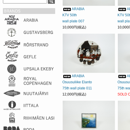
ARABIA
A
KTV 50th
KTV 50
wall plate 007
wall pl
10,000円(税込)
10,00
ARABIA
A
Osuusuliike Elanto
Osuusul
75th wall plate 011
75th wa
12,000円(税込)
SOLD 