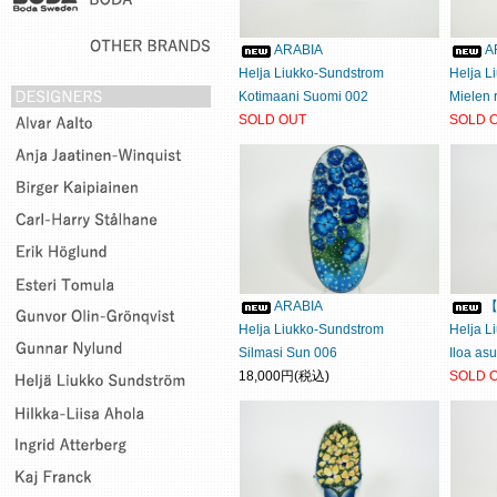
ARABIA
A
Helja Liukko-Sundstrom
Helja L
Kotimaani Suomi 002
Mielen 
SOLD OUT
SOLD 
ARABIA
【
Helja Liukko-Sundstrom
Helja L
Silmasi Sun 006
Iloa a
18,000円(税込)
SOLD 