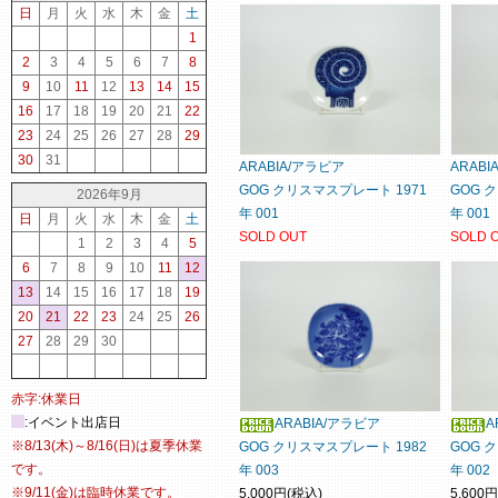
日
月
火
水
木
金
土
1
2
3
4
5
6
7
8
9
10
11
12
13
14
15
16
17
18
19
20
21
22
23
24
25
26
27
28
29
30
31
ARABIA/アラビア
ARAB
GOG クリスマスプレート 1971
GOG 
2026年9月
年 001
年 001
日
月
火
水
木
金
土
SOLD OUT
SOLD 
1
2
3
4
5
6
7
8
9
10
11
12
13
14
15
16
17
18
19
20
21
22
23
24
25
26
27
28
29
30
赤字:休業日
:イベント出店日
ARABIA/アラビア
A
※8/13(木)～8/16(日)は夏季休業
GOG クリスマスプレート 1982
GOG 
です。
年 003
年 002
※9/11(金)は臨時休業です。
5,000円(税込)
5,600