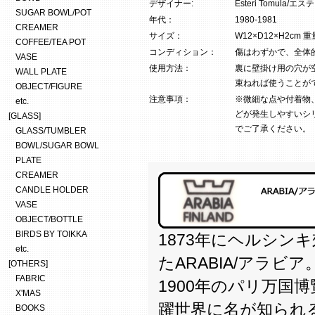
デザイナー:
Esteri Tomula/
SUGAR BOWL/POT
年代：
1980-1981
CREAMER
サイズ：
W12×D12×H2cm 重
COFFEE/TEA POT
コンディション：
傷はわずかで、全体
VASE
使用方法：
裏に壁掛け用の穴が
WALL PLATE
束ねれば使うことが
OBJECT/FIGURE
注意事項：
※微細な点や付着物
etc.
どが発生しやすいシ
[GLASS]
でご了承ください。
GLASS/TUMBLER
BOWL/SUGAR BOWL
PLATE
CREAMER
CANDLE HOLDER
VASE
OBJECT/BOTTLE
BIRDS BY TOIKKA
1873年にヘルシン
etc.
たARABIA/アラビア
[OTHERS]
FABRIC
1900年のパリ万国
X'MAS
躍世界に名が知られ
BOOKS