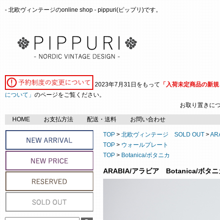
- 北欧ヴィンテージのonline shop - pippuri(ピップリ)です。
2023年7月31日をもって
「入荷未定商品の新規
について」
のページをご覧ください。
お取り置きに
HOME
お支払方法
配送・送料
お問い合わせ
TOP
>
北欧ヴィンテージ SOLD OUT
>
AR
TOP
>
ウォールプレート
TOP
>
Botanica/ボタニカ
ARABIA/アラビア Botanica/ボタニカ