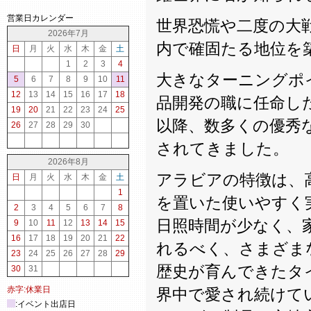
営業日カレンダー
世界恐慌や二度の大
2026年7月
内で確固たる地位を
日
月
火
水
木
金
土
1
2
3
4
大きなターニングポイン
5
6
7
8
9
10
11
12
13
14
15
16
17
18
品開発の職に任命し
19
20
21
22
23
24
25
以降、数多くの優秀
26
27
28
29
30
されてきました。
2026年8月
アラビアの特徴は、
日
月
火
水
木
金
土
1
を置いた使いやすく
2
3
4
5
6
7
8
日照時間が少なく、
9
10
11
12
13
14
15
16
17
18
19
20
21
22
れるべく、さまざま
23
24
25
26
27
28
29
歴史が育んできたタ
30
31
赤字:休業日
界中で愛され続けて
:イベント出店日