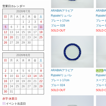
営業日カレンダー
ARABIA/アラビア
ARAB
2026年7月
Rypale/リュパレ
Rypal
日
月
火
水
木
金
土
プレート17cm
プレート
1
2
3
4
ブルー 028
ブルー 0
5
6
7
8
9
10
11
SOLD OUT
SOLD 
12
13
14
15
16
17
18
19
20
21
22
23
24
25
26
27
28
29
30
2026年8月
日
月
火
水
木
金
土
1
ARABIA/アラビア
A
2
3
4
5
6
7
8
Rypale/リュパレ
Rypal
9
10
11
12
13
14
15
プレート17cm
スーププ
16
17
18
19
20
21
22
ブルー 024
ブルー 0
23
24
25
26
27
28
29
SOLD OUT
SOLD 
30
31
赤字:休業日
:イベント出店日