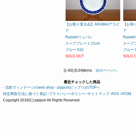
【お取り置き品】ARABIA/アラビ
【お取り
ア
ア
Rypale/リュパレ
Rypal
スーププレート21cm
スーププ
ブルー 010
ブルー 0
SOLD OUT
SOLD 
[1-60] /[134]items
次のページへ
最近チェックした商品
- 北欧ヴィンテージのweb shop - pippuri(ピップリ)のTOPへ
特定商取引法に基づく表記
-
プライバシーポリシー
-
サイトマップ
-
RSS
-
ATOM
Copyright 2016(C) pippuri All Rights Reserved