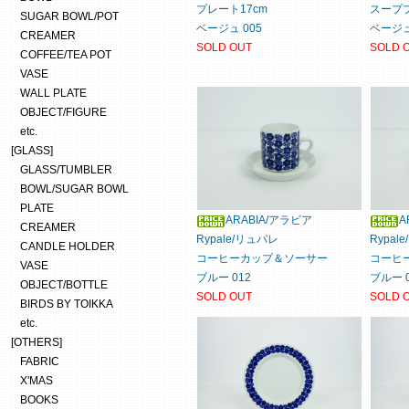
プレート17cm
スーププ
SUGAR BOWL/POT
ベージュ 005
ベージュ
CREAMER
SOLD OUT
SOLD 
COFFEE/TEA POT
VASE
WALL PLATE
OBJECT/FIGURE
etc.
[GLASS]
GLASS/TUMBLER
BOWL/SUGAR BOWL
PLATE
ARABIA/アラビア
A
CREAMER
Rypale/リュパレ
Rypal
CANDLE HOLDER
コーヒーカップ＆ソーサー
コーヒ
VASE
ブルー 012
ブルー 0
OBJECT/BOTTLE
SOLD OUT
SOLD 
BIRDS BY TOIKKA
etc.
[OTHERS]
FABRIC
X'MAS
BOOKS