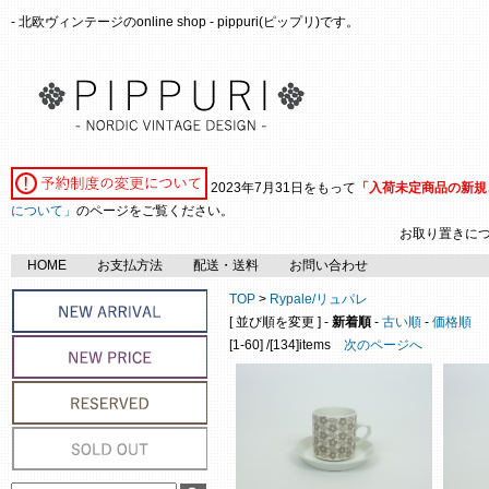
- 北欧ヴィンテージのonline shop - pippuri(ピップリ)です。
2023年7月31日をもって
「入荷未定商品の新規
について」
のページをご覧ください。
お取り置きに
HOME
お支払方法
配送・送料
お問い合わせ
TOP
>
Rypale/リュパレ
[ 並び順を変更 ] -
新着順
-
古い順
-
価格順
[1-60] /[134]items
次のページへ