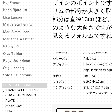
ザインのポイントで
リムの部分が大きく取
部分は直径13cmほ
のような大きさですが
見えるフォルムです
メーカー：
ARABIA/アラビア
シリーズ：
Paju/パユ
デザイナー:
Ulla Procope/
Anja Jaatinen
年代：
1969-73
サイズ：
φ19.5×H1.7cm
コンディション：
表面に凹凸が2ヶ所
[CERAMIC & PORCELAIN]
ィンテージコンディ
CUP & SAUCER/MUG
PLATE
SOUP BOWL
BOWL