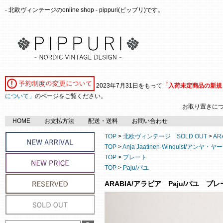
- 北欧ヴィンテージのonline shop - pippuri(ピップリ)です。
2023年7月31日をもって
「入荷未定商品の新規
について」
のページをご覧ください。
お取り置きに
HOME
お支払方法
配送・送料
お問い合わせ
TOP
>
北欧ヴィンテージ SOLD OUT
>
AR
TOP
>
Anja Jaatinen-Winquist/
TOP
>
プレート
TOP
>
Paju/パユ
ARABIA/アラビア Paju/パユ プレ