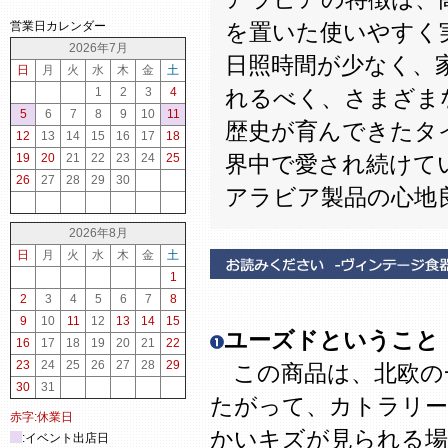
営業日カレンダー
を置いた使いやすく
2026年7月
日照時間が少なく、
日
月
火
水
木
金
土
1
2
3
4
れるべく、さまざま
5
6
7
8
9
10
11
歴史が育んできたタ
12
13
14
15
16
17
18
19
20
21
22
23
24
25
界中で愛され続けて
26
27
28
29
30
アラビア製品の心地
2026年8月
日
月
火
水
木
金
土
1
2
3
4
5
6
7
8
9
10
11
12
13
14
15
ユーズドということ
16
17
18
19
20
21
22
23
24
25
26
27
28
29
この商品は、北欧の
30
31
たがって、カトラリー
赤字:休業日
かいキズが見られる場
:イベント出店日