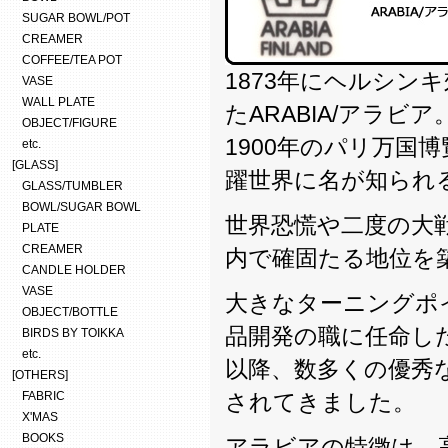
SUGAR BOWL/POT
CREAMER
COFFEE/TEA POT
1873年にヘルシン
VASE
WALL PLATE
たARABIA/アラビア
OBJECT/FIGURE
1900年のパリ万国
etc.
[GLASS]
躍世界に名が知られ
GLASS/TUMBLER
BOWL/SUGAR BOWL
世界恐慌や二度の大
PLATE
CREAMER
内で確固たる地位を
CANDLE HOLDER
VASE
大きなターニングポイン
OBJECT/BOTTLE
品開発の職に任命し
BIRDS BY TOIKKA
etc.
以降、数多くの優秀
[OTHERS]
FABRIC
されてきました。
X'MAS
BOOKS
アラビアの特徴は、