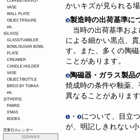
COFFEE/TEA POT
かいキズが見られる場
VASE
WALL PLATE
製造時の出荷基準に
OBJECT/FIGURE
etc.
当時の出荷基準およ
[GLASS]
による細かい黒点、貫
GLASS/TUMBLER
BOWL/SUGAR BOWL
す。また、多くの陶磁
PLATE
ことがあります。
CREAMER
CANDLE HOLDER
VASE
陶磁器・ガラス製品
OBJECT/BOTTLE
焼成時の条件や釉薬、
BIRDS BY TOIKKA
etc.
異なることがありま
[OTHERS]
FABRIC
X'MAS
・
について、目立
BOOKS
が、明記しきれない
営業日カレンダー
2026年8月