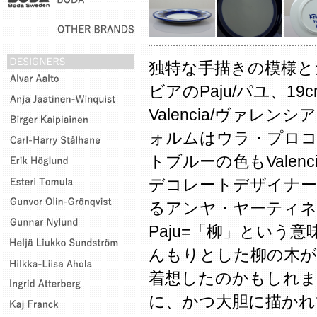
独特な手描きの模様と
ビアのPaju/パユ、1
Valencia/ヴァレ
ォルムはウラ・プロ
トブルーの色もValen
デコレートデザイナー
るアンヤ・ヤーティ
Paju=「柳」という
んもりとした柳の木が
着想したのかもしれま
に、かつ大胆に描かれ