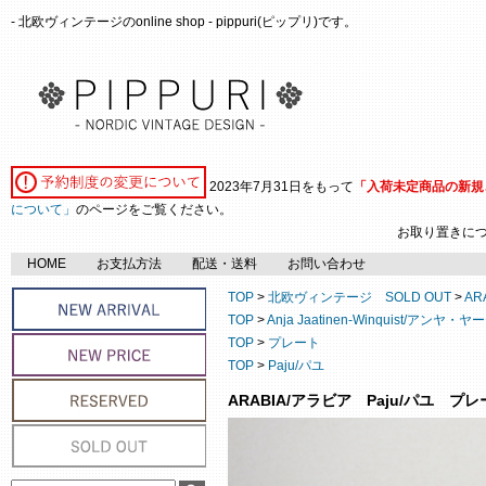
- 北欧ヴィンテージのonline shop - pippuri(ピップリ)です。
2023年7月31日をもって
「入荷未定商品の新規
について」
のページをご覧ください。
お取り置きに
HOME
お支払方法
配送・送料
お問い合わせ
TOP
>
北欧ヴィンテージ SOLD OUT
>
AR
TOP
>
Anja Jaatinen-Winquist/
TOP
>
プレート
TOP
>
Paju/パユ
ARABIA/アラビア Paju/パユ プレー