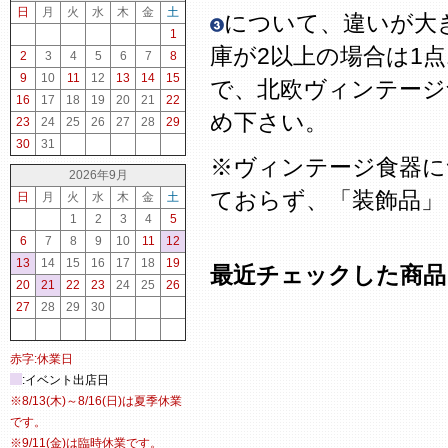
日
月
火
水
木
金
土
について、違いが大
1
庫が2以上の場合は1
2
3
4
5
6
7
8
9
10
11
12
13
14
15
で、北欧ヴィンテージ
16
17
18
19
20
21
22
め下さい。
23
24
25
26
27
28
29
30
31
※ヴィンテージ食器に
2026年9月
ておらず、「装飾品」
日
月
火
水
木
金
土
1
2
3
4
5
6
7
8
9
10
11
12
13
14
15
16
17
18
19
最近チェックした商品
20
21
22
23
24
25
26
27
28
29
30
赤字:休業日
:イベント出店日
※8/13(木)～8/16(日)は夏季休業
です。
※9/11(金)は臨時休業です。