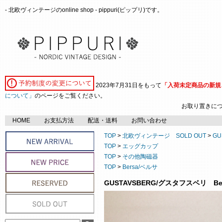
- 北欧ヴィンテージのonline shop - pippuri(ピップリ)です。
2023年7月31日をもって
「入荷未定商品の新規
について」
のページをご覧ください。
お取り置きに
HOME
お支払方法
配送・送料
お問い合わせ
TOP
>
北欧ヴィンテージ SOLD OUT
>
GU
TOP
>
エッグカップ
TOP
>
その他陶磁器
TOP
>
Bersa/ベルサ
GUSTAVSBERG/グスタフスベリ Be