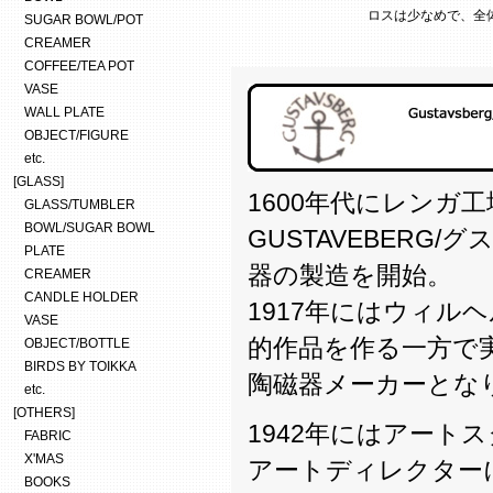
ロスは少なめで、全
SUGAR BOWL/POT
CREAMER
COFFEE/TEA POT
VASE
WALL PLATE
OBJECT/FIGURE
etc.
[GLASS]
1600年代にレンガ
GLASS/TUMBLER
BOWL/SUGAR BOWL
GUSTAVEBERG/
PLATE
器の製造を開始。
CREAMER
CANDLE HOLDER
1917年にはウィ
VASE
的作品を作る一方で
OBJECT/BOTTLE
BIRDS BY TOIKKA
陶磁器メーカーとな
etc.
[OTHERS]
1942年にはアート
FABRIC
X'MAS
アートディレクター
BOOKS