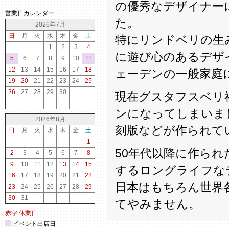
の優秀なデザイナー
営業日カレンダー
た。
2026年7月
日
月
火
水
木
金
土
特にリンドベリの生
1
2
3
4
に遊び心のあるデザ
5
6
7
8
9
10
11
12
13
14
15
16
17
18
ェーデンの一般家庭
19
20
21
22
23
24
25
26
27
28
29
30
現在グスタフスベリ
ンになってしまいま
2026年8月
刻版などが作られて
日
月
火
水
木
金
土
1
50年代以降に作ら
2
3
4
5
6
7
8
9
10
11
12
13
14
15
するロングライフな
16
17
18
19
20
21
22
日本はもちろん世界
23
24
25
26
27
28
29
30
31
てやみません。
赤字:休業日
:イベント出店日