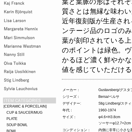
葉と葉脈の形はそれぞ
質さとは無縁な味わい
近年復刻版が生産され
ンテージ品のロゴのみに
葉が刻印されている上
のポイントは緑色。ヴ
かるほど濃く鮮やかな
値を感じていただける
メーカー：
Gustavsberg/グ
シリーズ：
Bersa/ベルサ
デザイナー:
Stig Lindberg
[CERAMIC & PORCELAIN]
年代：
1960-1974
CUP & SAUCER/MUG
サイズ：
φ4.6×H3.8cm
PLATE
ソーサーφ12.7×2cm
SOUP BOWL
コンディション：
内側に非常に小さな
BOWL