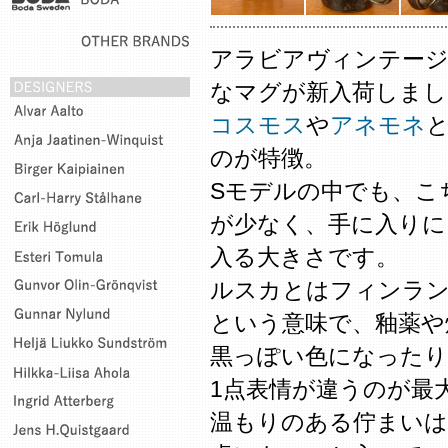
アラビアヴィンテージの
なマグが新入荷しまし
コスモス
や
アネモネ
のが特徴。
Sモデルの中でも、こ
が少なく、手に入りにく
入る大きさです。
ルスカとはフィンラン
という意味で、釉薬や
黒っぽい色になったり
1点表情が違うのが最
温もりのある佇まいは