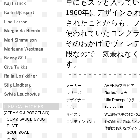
卓にもスッと入ってい
1960年にデザインさ
されたことからも、フ
使われていたロング
そのおかげでヴィン
段なので、気兼ねなく
す。
メーカー：
ARABIA/アラビア
シリーズ：
Ruska/ルスカ
デザイナー:
Ulla Procope/ウ
年代：
1961-2000
[CERAMIC & PORCELAIN]
サイズ：
W13(持ち手含む)×φ10
CUP & SAUCER/MUG
コンディション：
外の側面に釉薬の不
PLATE
体的に良好なヴィン
SOUP BOWL
BOWL