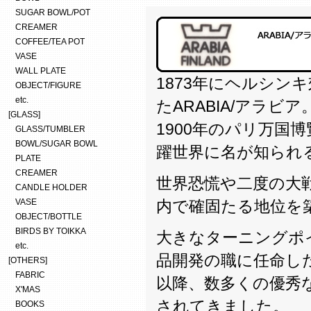
SUGAR BOWL/POT
CREAMER
COFFEE/TEA POT
VASE
WALL PLATE
1873年にヘルシン
OBJECT/FIGURE
etc.
たARABIA/アラビア
[GLASS]
1900年のパリ万国
GLASS/TUMBLER
BOWL/SUGAR BOWL
躍世界に名が知られ
PLATE
CREAMER
世界恐慌や二度の大
CANDLE HOLDER
VASE
内で確固たる地位を
OBJECT/BOTTLE
BIRDS BY TOIKKA
大きなターニングポイン
etc.
品開発の職に任命し
[OTHERS]
FABRIC
以降、数多くの優秀
X'MAS
されてきました。
BOOKS