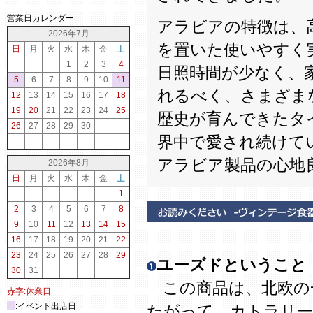
営業日カレンダー
アラビアの特徴は、
2026年7月
を置いた使いやすく
日
月
火
水
木
金
土
1
2
3
4
日照時間が少なく、
5
6
7
8
9
10
11
れるべく、さまざま
12
13
14
15
16
17
18
19
20
21
22
23
24
25
歴史が育んできたタ
26
27
28
29
30
界中で愛され続けて
アラビア製品の心地
2026年8月
日
月
火
水
木
金
土
1
2
3
4
5
6
7
8
9
10
11
12
13
14
15
16
17
18
19
20
21
22
23
24
25
26
27
28
29
ユーズドということ
30
31
この商品は、北欧の
赤字:休業日
:イベント出店日
たがって、カトラリー