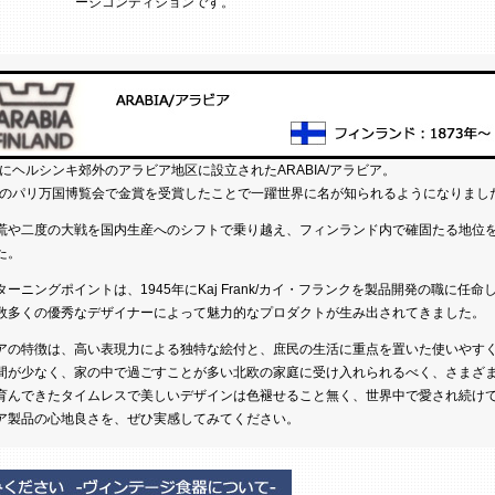
ージコンディションです。
3年にヘルシンキ郊外のアラビア地区に設立されたARABIA/アラビア。
0年のパリ万国博覧会で金賞を受賞したことで一躍世界に名が知られるようになりまし
慌や二度の大戦を国内生産へのシフトで乗り越え、フィンランド内で確固たる地位
た。
ターニングポイントは、1945年にKaj Frank/カイ・フランクを製品開発の職に任命
数多くの優秀なデザイナーによって魅力的なプロダクトが生み出されてきました。
アの特徴は、高い表現力による独特な絵付と、庶民の生活に重点を置いた使いやす
間が少なく、家の中で過ごすことが多い北欧の家庭に受け入れられるべく、さまざ
育んできたタイムレスで美しいデザインは色褪せること無く、世界中で愛され続け
ア製品の心地良さを、ぜひ実感してみてください。