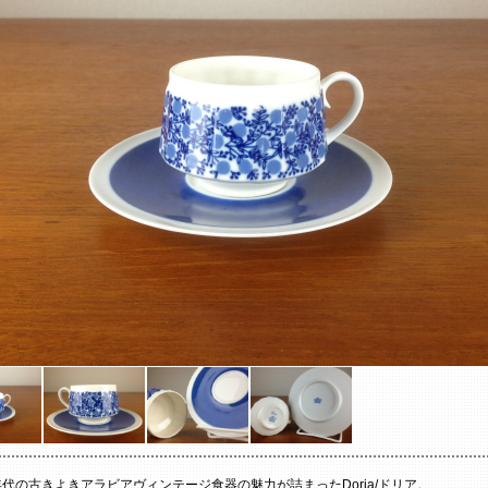
70年代の古きよきアラビアヴィンテージ食器の魅力が詰まったDoria/ドリア。