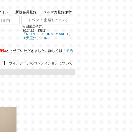
グイン
新規会員登録
メルマガ登録/解除
次回出店予定:
9/12(土)・13(日)
「NORDIC JOURNEY Vol.11」
＠天王州アイル
有効
とさせていただきました。詳しくは
「予約
|
て
ヴィンテージのコンディションについて