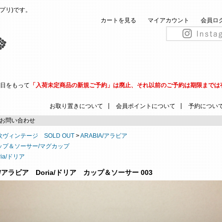
(ピップリ)です。
カートを見る
マイアカウント
会員ロ
31日をもって
「入荷未定商品の新規ご予約」は廃止、それ以前のご予約は期限までは
|
|
お取り置きについて
会員ポイントについて
予約につい
お問い合わせ
欧ヴィンテージ SOLD OUT
>
ARABIA/アラビア
ップ＆ソーサー/マグカップ
ria/ドリア
A/アラビア Doria/ドリア カップ＆ソーサー 003