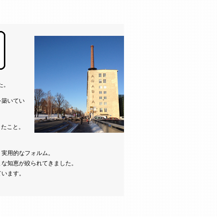
た。
を築いてい
したこと。
く実用的なフォルム。
まな知恵が絞られてきました。
ています。