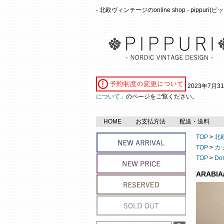
- 北欧ヴィンテージのonline shop - pippuri
2023年7月
について」
のページをご覧ください。
HOME
お支払方法
配送・送料
TOP
>
北
TOP
>
カ
TOP
>
Do
ARABI