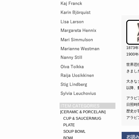
187
190
世界恐
きまし
大きな
以降、
アラビ
日照時
歴史が
[CERAMIC & PORCELAIN]
アラビ
CUP & SAUCER/MUG
PLATE
SOUP BOWL
BOWL