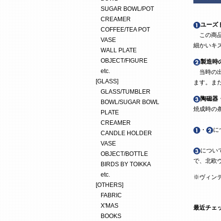
SUGAR BOWL/POT
CREAMER
ユーズ
COFFEE/TEA POT
この商品
VASE
細かいキ
WALL PLATE
OBJECT/FIGURE
製造時
etc.
当時の出
[GLASS]
ます。ま
GLASS/TUMBLER
陶磁器
BOWL/SUGAR BOWL
焼成時の
PLATE
CREAMER
・
に
CANDLE HOLDER
VASE
につい
OBJECT/BOTTLE
で、北欧
BIRDS BY TOIKKA
etc.
※ヴィン
[OTHERS]
FABRIC
X'MAS
最近チェ
BOOKS