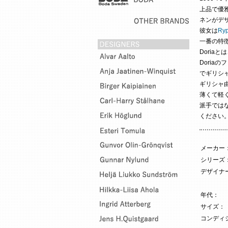
上品で優
ネンがデ
彼女は
Ry
一番の特
Dori
Doria
でギリシ
ギリシャ
薄くて軽
派手では
ください
メーカー
シリーズ
デザイナー
年代：
サイズ：
コンディ