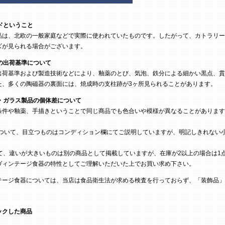
ドということ
は、北欧の一般家庭などで実際に使われていたものです。したがって、カトラリー
ズが見られる場合がございます。
の出荷基準について
荷基準および製造技術などにより、釉薬のとび、気泡、鉄分による細かい黒点、貫
た、多くの陶磁器の裏面には、焼成時の支柱跡が3ヶ所見られることがあります。
・ガラス製品の個体差について
条件や釉薬、手描きということで同じ商品でも色合いや模様が異なることがあります
ついて、目立つものはコンディション欄にてご説明していますが、明記しきれない
て、違いが大きいものは別の商品として掲載していますが、在庫が2以上の場合は1
ヴィンテージ食器の特性としてご理解いただいた上でお買い求め下さい。
テージ食器については、当店は食品衛生法が求める検査を行っておらず、「装飾品」
ックした商品