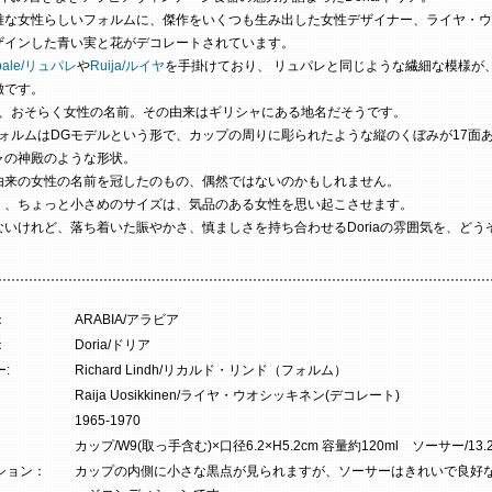
雅な女性らしいフォルムに、傑作をいくつも生み出した女性デザイナー、ライヤ・ウ
ザインした青い実と花がデコレートされています。
pale/リュパレ
や
Ruija/ルイヤ
を手掛けており、 リュパレと同じような繊細な模様が、D
徴です。
aとは、おそらく女性の名前。その由来はギリシャにある地名だそうです。
のフォルムはDGモデルという形で、カップの周りに彫られたような縦のくぼみが17面あ
ャの神殿のような形状。
由来の女性の名前を冠したのもの、偶然ではないのかもしれません。
く、ちょっと小さめのサイズは、気品のある女性を思い起こさせます。
ないけれど、落ち着いた賑やかさ、慎ましさを持ち合わせるDoriaの雰囲気を、どう
。
：
ARABIA/アラビア
：
Doria/ドリア
:
Richard Lindh/リカルド・リンド（フォルム）
Raija Uosikkinen/ライヤ・ウオシッキネン(デコレート)
1965-1970
カップ/W9(取っ手含む)×口径6.2×H5.2cm 容量約120ml ソーサー/13.2
ション：
カップの内側に小さな黒点が見られますが、ソーサーはきれいで良好