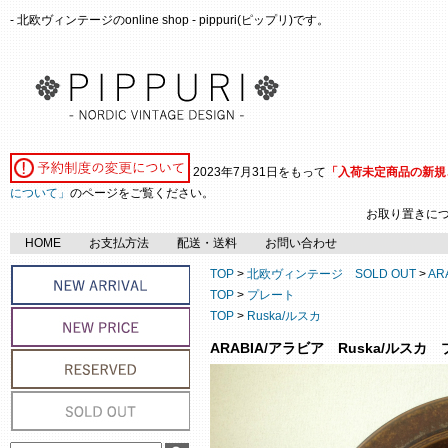
- 北欧ヴィンテージのonline shop - pippuri(ピップリ)です。
2023年7月31日をもって
「入荷未定商品の新規
について」
のページをご覧ください。
お取り置きに
HOME
お支払方法
配送・送料
お問い合わせ
TOP
>
北欧ヴィンテージ SOLD OUT
>
AR
TOP
>
プレート
TOP
>
Ruska/ルスカ
ARABIA/アラビア Ruska/ルスカ プ