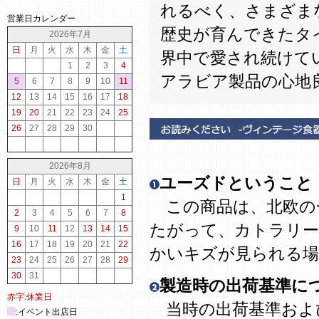
れるべく、さまざま
営業日カレンダー
歴史が育んできたタ
2026年7月
日
月
火
水
木
金
土
界中で愛され続けて
1
2
3
4
アラビア製品の心地
5
6
7
8
9
10
11
12
13
14
15
16
17
18
19
20
21
22
23
24
25
26
27
28
29
30
2026年8月
ユーズドということ
日
月
火
水
木
金
土
1
この商品は、北欧の
2
3
4
5
6
7
8
たがって、カトラリー
9
10
11
12
13
14
15
16
17
18
19
20
21
22
かいキズが見られる場
23
24
25
26
27
28
29
30
31
製造時の出荷基準に
赤字:休業日
当時の出荷基準およ
:イベント出店日