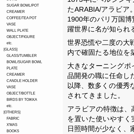
SUGAR BOWL/POT
たARABIA/アラビア
CREAMER
1900年のパリ万国
COFFEE/TEA POT
VASE
躍世界に名が知られ
WALL PLATE
OBJECT/FIGURE
世界恐慌や二度の大
etc.
[GLASS]
内で確固たる地位を
GLASS/TUMBLER
BOWL/SUGAR BOWL
大きなターニングポイン
PLATE
品開発の職に任命し
CREAMER
CANDLE HOLDER
以降、数多くの優秀
VASE
OBJECT/BOTTLE
されてきました。
BIRDS BY TOIKKA
etc.
アラビアの特徴は、
[OTHERS]
を置いた使いやすく
FABRIC
X'MAS
日照時間が少なく、
BOOKS