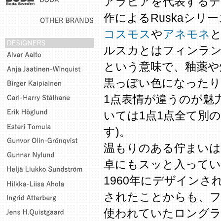
アラビアを代表するデ
作によるRuskaシリ
コスモス
や
アネモネ
ルスカとはフィンラン
という意味で、釉薬や
黒っぽい色になったり
1点表情が違うのが魅力で
いては1点1点全て別
す)。
温もりのある佇まいは
卓にもスッと入ってい
1960年にデザインさ
されたことからも、フ
使われていたロング