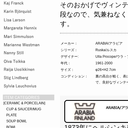
そのおかげでヴィン
段なので、気兼ねなく
す。
メーカー：
ARABIA/アラビア
シリーズ：
Ruska/ルスカ
デザイナー:
Ulla Procope/ウ
年代：
1961-2000
サイズ：
φ26×H2.7cm
コンディション：
裏の高台が粗く、表
で、良好なヴィンテ
[CERAMIC & PORCELAIN]
CUP & SAUCER/MUG
PLATE
SOUP BOWL
1873年にヘルシン
BOWL