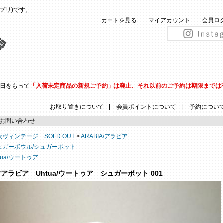
(ピップリ)です。
カートを見る
マイアカウント
会員ロ
31日をもって
「入荷未定商品の新規ご予約」は廃止、それ以前のご予約は期限までは
|
|
お取り置きについて
会員ポイントについて
予約につい
お問い合わせ
欧ヴィンテージ SOLD OUT
>
ARABIA/アラビア
ュガーボウル/シュガーポット
tua/ウートゥア
A/アラビア Uhtua/ウートゥア シュガーポット 001