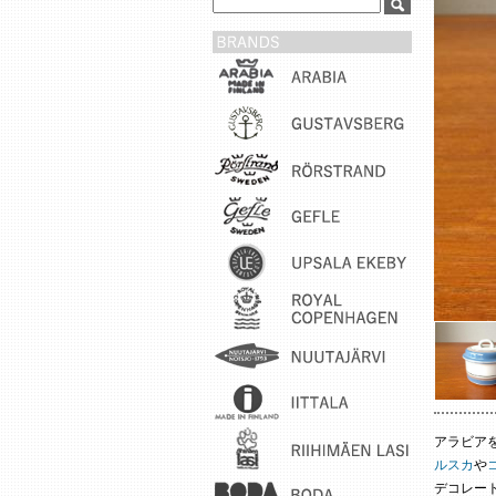
アラビア
ルスカ
や
デコレート