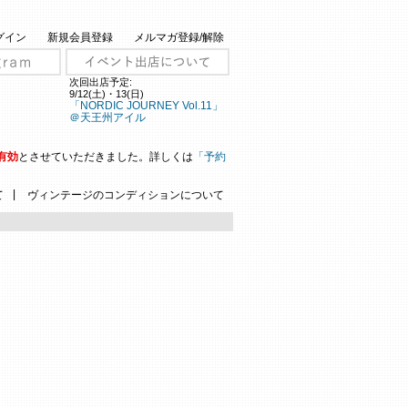
グイン
新規会員登録
メルマガ登録/解除
次回出店予定:
9/12(土)・13(日)
「NORDIC JOURNEY Vol.11」
＠天王州アイル
有効
とさせていただきました。詳しくは
「予約
|
て
ヴィンテージのコンディションについて