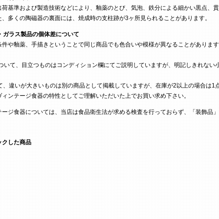
荷基準および製造技術などにより、釉薬のとび、気泡、鉄分による細かい黒点、貫
た、多くの陶磁器の裏面には、焼成時の支柱跡が3ヶ所見られることがあります。
・ガラス製品の個体差について
条件や釉薬、手描きということで同じ商品でも色合いや模様が異なることがあります
ついて、目立つものはコンディション欄にてご説明していますが、明記しきれない
て、違いが大きいものは別の商品として掲載していますが、在庫が2以上の場合は1
ヴィンテージ食器の特性としてご理解いただいた上でお買い求め下さい。
テージ食器については、当店は食品衛生法が求める検査を行っておらず、「装飾品」
ックした商品