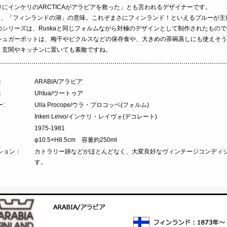
りにインケリのARCTICAがアラビアを救った」とも言われるデザイナーです。
aとは、「フィンランドの湖」の意味。これぞまさにフィンランド！といえるブルーが主
のシリーズは、Ruskaと同じフォルムながら対極のデザインとして制作されたもの
シュガーポットは、梅干やピクルスなどの保存食や、大きめの茶碗蒸しにも使えそう
、玄関やキッチンに置いても素敵ですね。
：
ARABIA/アラビア
：
Uhtua/ウートゥア
:
Ulla Procope/ウラ・プロコッペ(フォルム)
Inkeri Leivo/インケリ・レイヴォ(デコレート)
1975-1981
φ10.5×H8.5cm 容量約250ml
ション：
カトラリー跡などがほとんどなく、大変良好なヴィンテージコンディ
す。