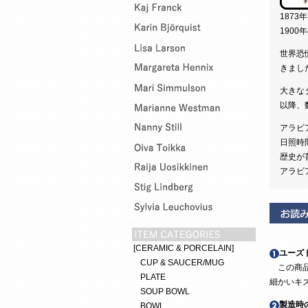
187
190
世界恐
きまし
大きな
以降、
アラビ
日照時
歴史が
アラビ
[CERAMIC & PORCELAIN]
ユーズ
CUP & SAUCER/MUG
この商品
PLATE
細かいキ
SOUP BOWL
製造時
BOWL