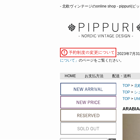
- 北欧ヴィンテージのonline shop - pippuri
2023年7月
について」
のページをご覧ください。
HOME
お支払方法
配送・送料
TOP
>
北
TOP
>
シ
TOP
>
Uh
ARABI