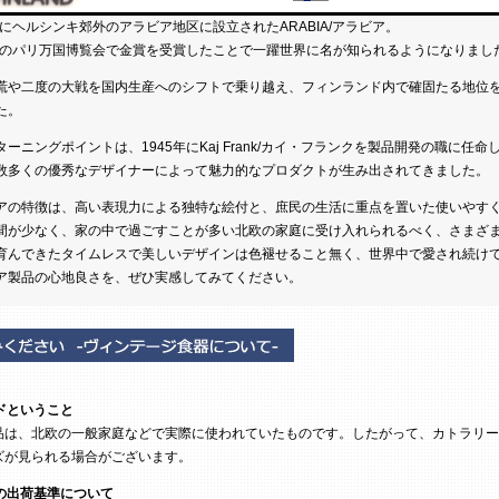
3年にヘルシンキ郊外のアラビア地区に設立されたARABIA/アラビア。
0年のパリ万国博覧会で金賞を受賞したことで一躍世界に名が知られるようになりまし
慌や二度の大戦を国内生産へのシフトで乗り越え、フィンランド内で確固たる地位
た。
ターニングポイントは、1945年にKaj Frank/カイ・フランクを製品開発の職に任命
数多くの優秀なデザイナーによって魅力的なプロダクトが生み出されてきました。
アの特徴は、高い表現力による独特な絵付と、庶民の生活に重点を置いた使いやす
間が少なく、家の中で過ごすことが多い北欧の家庭に受け入れられるべく、さまざ
育んできたタイムレスで美しいデザインは色褪せること無く、世界中で愛され続け
ア製品の心地良さを、ぜひ実感してみてください。
ドということ
は、北欧の一般家庭などで実際に使われていたものです。したがって、カトラリー
ズが見られる場合がございます。
の出荷基準について