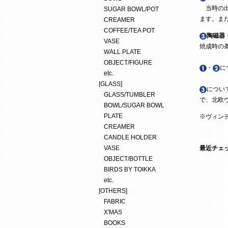
当時の出
SUGAR BOWL/POT
ます。ま
CREAMER
COFFEE/TEA POT
陶磁器
VASE
焼成時の
WALL PLATE
OBJECT/FIGURE
・
に
etc.
[GLASS]
につい
GLASS/TUMBLER
で、北欧
BOWL/SUGAR BOWL
PLATE
※ヴィン
CREAMER
CANDLE HOLDER
VASE
最近チェ
OBJECT/BOTTLE
BIRDS BY TOIKKA
etc.
[OTHERS]
FABRIC
X'MAS
BOOKS