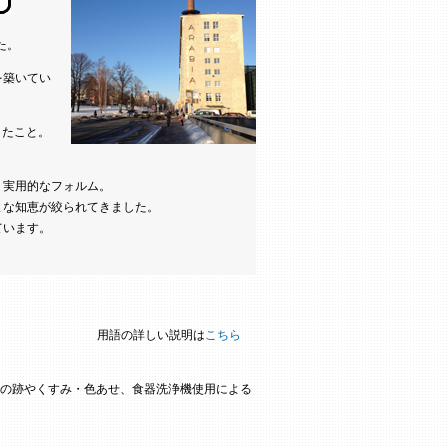
た。
を築いてい
したこと。
く実用的なフォルム。
まな知恵が絞られてきました。
ています。
用語の詳しい説明は
こちら
の跡やくすみ・色あせ、食器洗浄機使用による