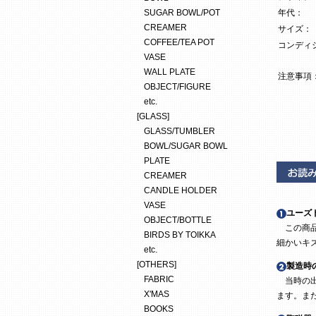
SUGAR BOWL/POT
年代：
CREAMER
サイズ：
COFFEE/TEA POT
コンディ
VASE
WALL PLATE
注意事項
OBJECT/FIGURE
etc.
[GLASS]
GLASS/TUMBLER
BOWL/SUGAR BOWL
PLATE
CREAMER
CANDLE HOLDER
VASE
ユーズ
OBJECT/BOTTLE
この商品
BIRDS BY TOIKKA
細かいキ
etc.
[OTHERS]
製造時
FABRIC
当時の出
X'MAS
ます。ま
BOOKS