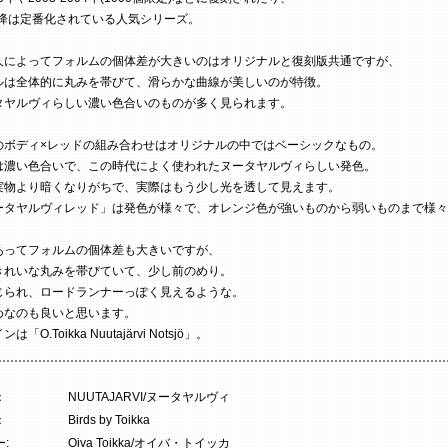
以降は定番化されている人気シリーズ。
人によってフォルムの個体差が大きいのはオリジナルと復刻版共通ですが、
ルは全体的に丸みを帯びて、滑らかな曲線が美しいのが特徴。
タヤルヴィらしい濃い色合いのものが多く見られます。
のボディ×レッドの組み合わせはオリジナルの中ではベーシックなもの。
は濃い色合いで、この時代によく使われたヌータヤルヴィらしい発色。
実物より暗くなりがちで、実際はもう少し光を透して見えます。
ータヤルヴィレッド」は発色が様々で、オレンジ色が強いものから弱いものまで様々
あってフォルムの個体差も大きいですが、
きれいな丸みを帯びていて、少し前のめり。
じられ、ロードランナーっぽく見えるような。
めなのも良いと思います。
「O.Toikka Nuutajärvi Notsjö」。
：
NUUTAJARVI/ヌータヤルヴィ
：
Birds by Toikka
:
Oiva Toikka/オイバ・トイッカ