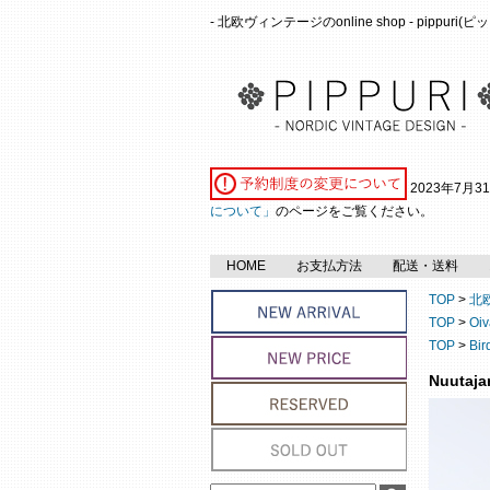
- 北欧ヴィンテージのonline shop - pippuri
2023年7月
について」
のページをご覧ください。
HOME
お支払方法
配送・送料
TOP
>
北
TOP
>
Oi
TOP
>
Bir
Nuutaja