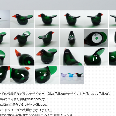
の代表的なガラスデザイナー、Oiva Toikkaがデザインした”Birds by Toikka"。
978年に作られた初期のSieppoです。
tajärviの新作の1つだったSieppo。
バードシリーズの先駆けとなりました。
996年や2003-2004年(1000個限定)などに復刻されたり、