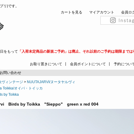
(ピップリ)です。
カートを見る
マイアカウント
会員ロ
31日をもって
「入荷未定商品の新規ご予約」は廃止、それ以前のご予約は期限までは
|
|
お取り置きについて
会員ポイントについて
予約につい
お問い合わせ
欧ヴィンテージ
>
NUUTAJARVI/ヌータヤルヴィ
va Toikka/オイバ・トイッカ
ds by Toikka
rvi Birds by Toikka "Sieppo" green x red 004