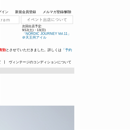
グイン
新規会員登録
メルマガ登録/解除
次回出店予定:
9/12(土)・13(日)
「NORDIC JOURNEY Vol.11」
＠天王州アイル
有効
とさせていただきました。詳しくは
「予約
|
て
ヴィンテージのコンディションについて