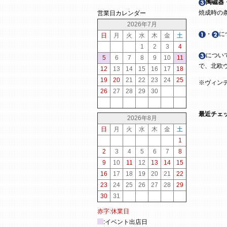
陶磁器
焼成時の
営業日カレンダー
2026年7月
・
に
日
月
火
水
木
金
土
1
2
3
4
につい
5
6
7
8
9
10
11
で、北欧
12
13
14
15
16
17
18
19
20
21
22
23
24
25
※ヴィン
26
27
28
29
30
最近チェ
2026年8月
日
月
火
水
木
金
土
1
2
3
4
5
6
7
8
9
10
11
12
13
14
15
16
17
18
19
20
21
22
23
24
25
26
27
28
29
30
31
赤字:休業日
:イベント出店日