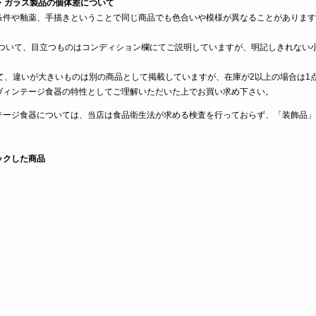
・ガラス製品の個体差について
条件や釉薬、手描きということで同じ商品でも色合いや模様が異なることがあります
ついて、目立つものはコンディション欄にてご説明していますが、明記しきれない
て、違いが大きいものは別の商品として掲載していますが、在庫が2以上の場合は1
ヴィンテージ食器の特性としてご理解いただいた上でお買い求め下さい。
テージ食器については、当店は食品衛生法が求める検査を行っておらず、「装飾品」
ックした商品