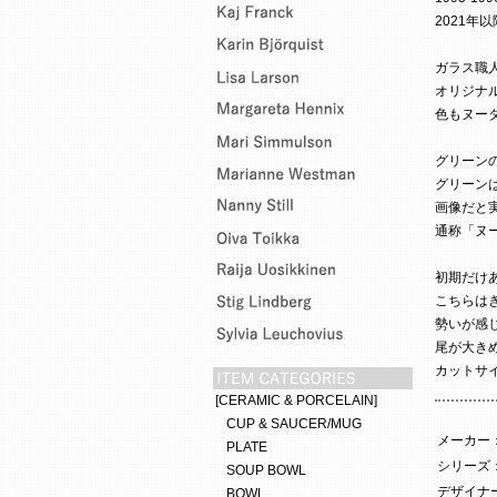
2021年
ガラス職
オリジナ
色もヌー
グリーン
グリーン
画像だと
通称「ヌ
初期だけ
こちらは
勢いが感
尾が大き
カットサインは
[CERAMIC & PORCELAIN]
CUP & SAUCER/MUG
メーカー
PLATE
シリーズ
SOUP BOWL
デザイナー
BOWL