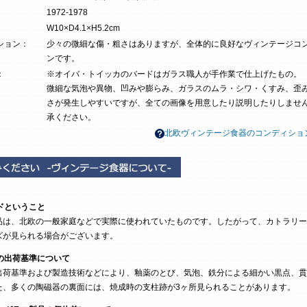
1972-1978
W10×D4.1×H5.2cm
ション：
少々の微細な傷・粗さはありますが、全体的に良好なヴィンテージコ
ンです。
：
※オイバ・トイッカのバードはガラス職人が手作業で仕上げたもの。
微細な気泡や異物、凹みや膨らみ、ガラスのムラ・シワ・くすみ、歪
さが発生しやすいですが、全ての画像を用意したり説明したりしませ
承ください。
北欧ヴィンテージ食器のコンディショ
ドということ
は、北欧の一般家庭などで実際に使われていたものです。したがって、カトラリー
ズが見られる場合がございます。
の出荷基準について
荷基準および製造技術などにより、釉薬のとび、気泡、鉄分による細かい黒点、貫
た、多くの陶磁器の裏面には、焼成時の支柱跡が3ヶ所見られることがあります。