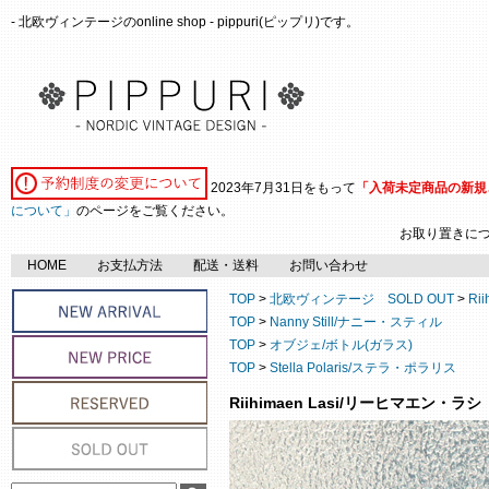
- 北欧ヴィンテージのonline shop - pippuri(ピップリ)です。
2023年7月31日をもって
「入荷未定商品の新規
について」
のページをご覧ください。
お取り置きに
HOME
お支払方法
配送・送料
お問い合わせ
TOP
>
北欧ヴィンテージ SOLD OUT
>
Ri
TOP
>
Nanny Still/ナニー・スティル
TOP
>
オブジェ/ボトル(ガラス)
TOP
>
Stella Polaris/ステラ・ポラリス
Riihimaen Lasi/リーヒマエン・ラシ