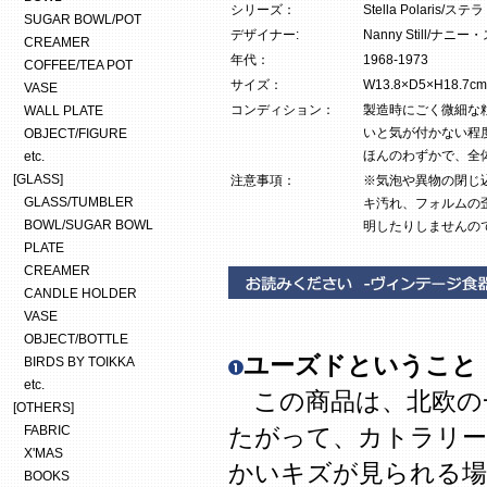
シリーズ：
Stella Polaris/
SUGAR BOWL/POT
デザイナー:
Nanny Still/ナニ
CREAMER
年代：
1968-1973
COFFEE/TEA POT
サイズ：
W13.8×D5×H18.7cm
VASE
コンディション：
製造時にごく微細な
WALL PLATE
いと気が付かない程
OBJECT/FIGURE
ほんのわずかで、全
etc.
[GLASS]
注意事項：
※気泡や異物の閉じ
GLASS/TUMBLER
キ汚れ、フォルムの
BOWL/SUGAR BOWL
明したりしませんの
PLATE
CREAMER
CANDLE HOLDER
VASE
OBJECT/BOTTLE
ユーズドということ
BIRDS BY TOIKKA
etc.
この商品は、北欧の
[OTHERS]
FABRIC
たがって、カトラリー
X'MAS
かいキズが見られる場
BOOKS