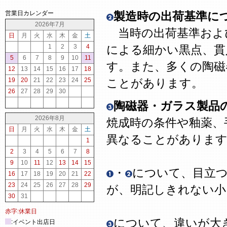
営業日カレンダー
製造時の出荷基準に
2026年7月
当時の出荷基準およ
日
月
火
水
木
金
土
1
2
3
4
による細かい黒点、貫
5
6
7
8
9
10
11
す。また、多くの陶磁
12
13
14
15
16
17
18
19
20
21
22
23
24
25
ことがあります。
26
27
28
29
30
陶磁器・ガラス製品
2026年8月
焼成時の条件や釉薬、
日
月
火
水
木
金
土
異なることがありま
1
2
3
4
5
6
7
8
9
10
11
12
13
14
15
・
について、目立
16
17
18
19
20
21
22
23
24
25
26
27
28
29
が、明記しきれない
30
31
赤字:休業日
について、違いが大
:イベント出店日