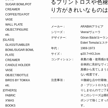
るプリントロスや色褪
SUGAR BOWL/POT
り方がきれいなもの
CREAMER
COFFEE/TEA POT
VASE
WALL PLATE
メーカー：
ARABIA/アラビア
OBJECT/FIGURE
シリーズ：
Veera/ヴェーラ
etc.
デザイナー:
Göran Bäck/ヨ
[GLASS]
Esteri Tomula
GLASS/TUMBLER
年代：
1969-1973
BOWL/SUGAR BOWL
サイズ：
φ20.7×H3.2cm
PLATE
コンディション：
表裏の傷・使用感が
CREAMER
全体的に良好なヴィ
CANDLE HOLDER
真横から見てしまう
VASE
ない程度です。
OBJECT/BOTTLE
注意事項：
※微細な点や付着物
BIRDS BY TOIKKA
さ・プリントロスな
etc.
りしませんのでご了
[OTHERS]
※このシリーズは模
FABRIC
ポンジで強くこすっ
X'MAS
す。
BOOKS