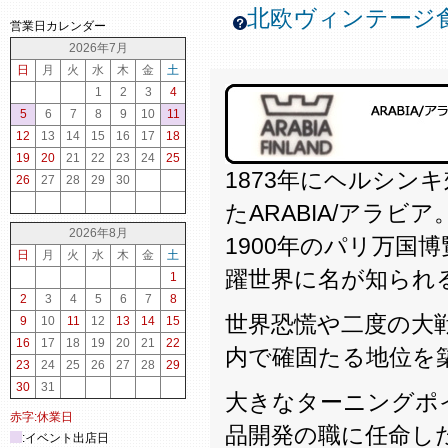
北欧ヴィンテージ
営業日カレンダー
2026年7月
日
月
火
水
木
金
土
1
2
3
4
5
6
7
8
9
10
11
12
13
14
15
16
17
18
19
20
21
22
23
24
25
1873年にヘルシン
26
27
28
29
30
たARABIA/アラビア
2026年8月
1900年のパリ万国
日
月
火
水
木
金
土
躍世界に名が知られ
1
2
3
4
5
6
7
8
世界恐慌や二度の大
9
10
11
12
13
14
15
16
17
18
19
20
21
22
内で確固たる地位を
23
24
25
26
27
28
29
30
31
大きなターニングポイン
赤字:休業日
品開発の職に任命し
:イベント出店日