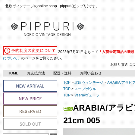
- 北欧ヴィンテージのonline shop - pippuri(ピップリ)です。
2023年7月31日をもって
「入荷未定商品の新規
について」
のページをご覧ください。
お取り置きに
HOME
お支払方法
配送・送料
お問い合わせ
TOP
>
北欧ヴィンテージ
>
ARABIA/アラビ
TOP
>
スープボウル
TOP
>
Veera/ヴェーラ
ARABIA/アラ
21cm 005