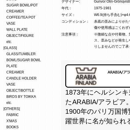
デザイナー:
Gunvor Olin-Gr
SUGAR BOWL/POT
年代：
1975-1981
CREAMER
サイズ：
W6.9(持ち手含む)×φ4.
COFFEE/TEA POT
コンディション：
糸底の歪みによりがた
VASE
傷や使用感はごくわず
WALL PLATE
注意事項：
※微細な点や付着物、
OBJECT/FIGURE
ス、歪みなどが発生し
etc.
りしませんのでご了承
[GLASS]
GLASS/TUMBLER
BOWL/SUGAR BOWL
PLATE
CREAMER
CANDLE HOLDER
VASE
OBJECT/BOTTLE
1873年にヘルシン
BIRDS BY TOIKKA
たARABIA/アラビア
etc.
[OTHERS]
1900年のパリ万国
FABRIC
躍世界に名が知られ
X'MAS
BOOKS