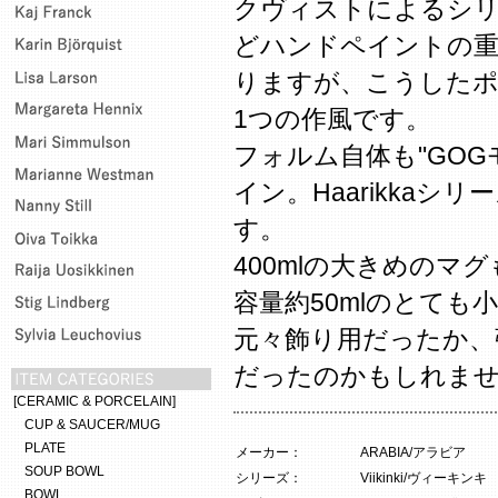
クヴィストによるシリーズ
どハンドペイントの
りますが、こうした
1つの作風です。
フォルム自体も"GO
イン。Haarikka
す。
400mlの大きめのマ
容量約50mlのとても
元々飾り用だったか、
だったのかもしれま
[CERAMIC & PORCELAIN]
CUP & SAUCER/MUG
PLATE
メーカー：
ARABIA/アラビア
SOUP BOWL
シリーズ：
Viikinki/ヴィーキンキ
BOWL