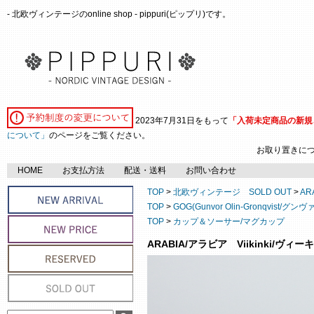
- 北欧ヴィンテージのonline shop - pippuri(ピップリ)です。
2023年7月31日をもって
「入荷未定商品の新規
について」
のページをご覧ください。
お取り置きに
HOME
お支払方法
配送・送料
お問い合わせ
TOP
>
北欧ヴィンテージ SOLD OUT
>
AR
TOP
>
GOG(Gunvor Olin-Gronqvis
TOP
>
カップ＆ソーサー/マグカップ
ARABIA/アラビア Viikinki/ヴィ