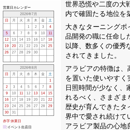
世界恐慌や二度の大
営業日カレンダー
内で確固たる地位を
2026年7月
日
月
火
水
木
金
土
大きなターニングポイン
1
2
3
4
5
6
7
8
9
10
11
品開発の職に任命し
12
13
14
15
16
17
18
以降、数多くの優秀
19
20
21
22
23
24
25
26
27
28
29
30
されてきました。
アラビアの特徴は、
2026年8月
日
月
火
水
木
金
土
を置いた使いやすく
1
日照時間が少なく、
2
3
4
5
6
7
8
9
10
11
12
13
14
15
れるべく、さまざま
16
17
18
19
20
21
22
歴史が育んできたタ
23
24
25
26
27
28
29
30
31
界中で愛され続けて
赤字:休業日
アラビア製品の心地
:イベント出店日