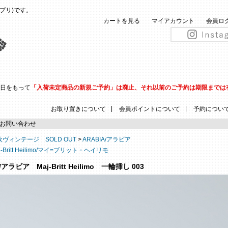
(ピップリ)です。
カートを見る
マイアカウント
会員ロ
31日をもって
「入荷未定商品の新規ご予約」は廃止、それ以前のご予約は期限までは
|
|
お取り置きについて
会員ポイントについて
予約につい
お問い合わせ
欧ヴィンテージ SOLD OUT
>
ARABIA/アラビア
j-Britt Heilimo/マイ=ブリット・ヘイリモ
/アラビア Maj-Britt Heilimo 一輪挿し 003