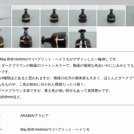
・Maj-Britt Heilimo/マイ=ブリット・ヘイリモがデザインした一輪挿しです。
とダークブラウンの釉薬のツートンカラーで、釉薬の複雑な色合いやにじみがとても
ンです。
は4種類ほどあると思われますが、模様の出方の個体差も大きく、ほとんどダークブ
あるものや、二色が斜めに分かれた模様だったり様々。
ダークブラウン主体ですが、黄土色が強い部分もあって表情豊かです。
は約8mmほど。
：
ARABIA/アラビア
：
:
Maj-Britt Heilimo/マイ=ブリット・ヘイリモ