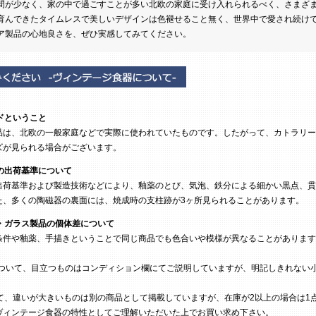
間が少なく、家の中で過ごすことが多い北欧の家庭に受け入れられるべく、さまざ
育んできたタイムレスで美しいデザインは色褪せること無く、世界中で愛され続け
ア製品の心地良さを、ぜひ実感してみてください。
ドということ
は、北欧の一般家庭などで実際に使われていたものです。したがって、カトラリー
ズが見られる場合がございます。
の出荷基準について
荷基準および製造技術などにより、釉薬のとび、気泡、鉄分による細かい黒点、貫
た、多くの陶磁器の裏面には、焼成時の支柱跡が3ヶ所見られることがあります。
・ガラス製品の個体差について
条件や釉薬、手描きということで同じ商品でも色合いや模様が異なることがあります
ついて、目立つものはコンディション欄にてご説明していますが、明記しきれない
て、違いが大きいものは別の商品として掲載していますが、在庫が2以上の場合は1
ヴィンテージ食器の特性としてご理解いただいた上でお買い求め下さい。