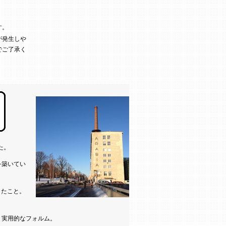
す。
が発生しや
でご了承く
た。
を築いてい
したこと。
く実用的なフォルム。