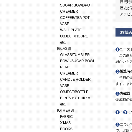
日照時
SUGAR BOWL/POT
歴史が
CREAMER
アラビ
COFFEE/TEA POT
VASE
WALL PLATE
OBJECT/FIGURE
etc.
[GLASS]
ユーズ
GLASS/TUMBLER
この商品
BOWL/SUGAR BOWL
細かいキ
PLATE
製造時
CREAMER
当時の出
CANDLE HOLDER
ます。ま
VASE
OBJECT/BOTTLE
陶磁器
BIRDS BY TOIKKA
焼成時の
etc.
[OTHERS]
・
に
FABRIC
X'MAS
につい
BOOKS
で、北欧