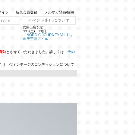
グイン
新規会員登録
メルマガ登録/解除
次回出店予定:
9/12(土)・13(日)
「NORDIC JOURNEY Vol.11」
＠天王州アイル
有効
とさせていただきました。詳しくは
「予約
|
て
ヴィンテージのコンディションについて