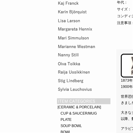
年代：
サイズ：
コンディ
注意事項
187
190
世界恐
きまし
[CERAMIC & PORCELAIN]
大きな
CUP & SAUCER/MUG
以降、
PLATE
SOUP BOWL
アラビ
BOWL