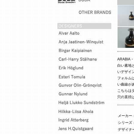
ARABIA
白い素地
いデザイ
フォルム
い曲線が
こちらは
穴の直径
メーカー
シリーズ
デザイナー