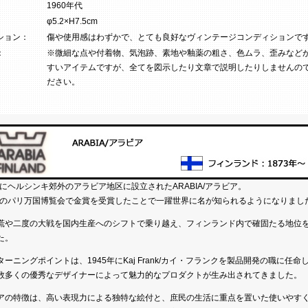
1960年代
φ5.2×H7.5cm
ション：
傷や使用感はわずかで、とても良好なヴィンテージコンディションで
：
※微細な点や付着物、気泡跡、素地や釉薬の粗さ、色ムラ、歪みなど
すいアイテムですが、全てを図示したり文章で説明したりしませんの
ださい。
3年にヘルシンキ郊外のアラビア地区に設立されたARABIA/アラビア。
0年のパリ万国博覧会で金賞を受賞したことで一躍世界に名が知られるようになりまし
慌や二度の大戦を国内生産へのシフトで乗り越え、フィンランド内で確固たる地位
た。
ターニングポイントは、1945年にKaj Frank/カイ・フランクを製品開発の職に任命
数多くの優秀なデザイナーによって魅力的なプロダクトが生み出されてきました。
アの特徴は、高い表現力による独特な絵付と、庶民の生活に重点を置いた使いやす