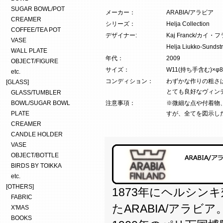
SUGAR BOWL/POT
メーカー：
ARABIA/アラビア
CREAMER
シリーズ：
Helja Collection
COFFEE/TEA POT
デザイナー:
Kaj Franck/カイ
VASE
Helja Liukko-
WALL PLATE
年代：
2009
OBJECT/FIGURE
サイズ：
W11(持ち手含む)×φ8
etc.
コンディション：
わずかな作りの粗さ
[GLASS]
とても良好なヴィン
GLASS/TUMBLER
BOWL/SUGAR BOWL
注意事項：
※微細な点や付着物
PLATE
すが、全てを図示し
CREAMER
CANDLE HOLDER
VASE
OBJECT/BOTTLE
BIRDS BY TOIKKA
etc.
[OTHERS]
1873年にヘルシン
FABRIC
たARABIA/アラビア
X'MAS
BOOKS