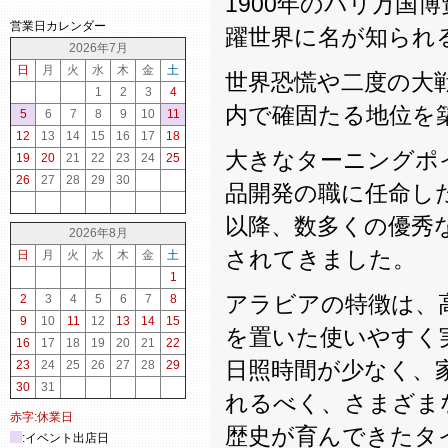
1900年のパリ万国
営業日カレンダー
躍世界に名が知られ
2026年7月
日
月
火
水
木
金
土
世界恐慌や二度の大
1
2
3
4
内で確固たる地位を
5
6
7
8
9
10
11
12
13
14
15
16
17
18
大きなターニングポイン
19
20
21
22
23
24
25
26
27
28
29
30
品開発の職に任命し
以降、数多くの優秀
2026年8月
されてきました。
日
月
火
水
木
金
土
1
アラビアの特徴は、
2
3
4
5
6
7
8
9
10
11
12
13
14
15
を置いた使いやすく
16
17
18
19
20
21
22
日照時間が少なく、
23
24
25
26
27
28
29
30
31
れるべく、さまざま
赤字:休業日
歴史が育んできたタ
:イベント出店日