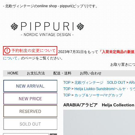
- 北欧ヴィンテージのonline shop - pippuri(ピップリ)です。
2023年7月31日をもって
「入荷未定商品の新規
について」
のページをご覧ください。
お取り置きに
HOME
お支払方法
配送・送料
お問い合わせ
TOP
>
北欧ヴィンテージ SOLD OUT
>
AR
TOP
>
Helja Liukko-Sundstrom/ヘ
TOP
>
カップ＆ソーサー/マグカップ
ARABIA/アラビア Helja Collect