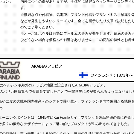
ション：
内外に少々の傷がありますが、全体的に良好なヴィンテージコンディ
す。
：
※微細な点や付着物、気泡跡、プリント付着やプリントミス、釉薬や
などが発生しやすいシリーズです。全てを図示したり文章で説明した
のでご了承ください。
※オーバルボウルは頻繁にフォルムの歪みが発生します。糸底の歪み
ひどくない場合は価格への影響はありません。この商品の特性とお考
3年にヘルシンキ郊外のアラビア地区に設立されたARABIA/アラビア。
0年のパリ万国博覧会で金賞を受賞したことで一躍世界に名が知られるようになりまし
慌や二度の大戦を国内生産へのシフトで乗り越え、フィンランド内で確固たる地位
た。
ターニングポイントは、1945年にKaj Frank/カイ・フランクを製品開発の職に任命
数多くの優秀なデザイナーによって魅力的なプロダクトが生み出されてきました。
アの特徴は、高い表現力による独特な絵付と、庶民の生活に重点を置いた使いやす