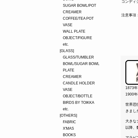
コンディ
SUGAR BOWL/POT
CREAMER
注意事項
COFFEE/TEA POT
VASE
WALL PLATE
OBJECT/FIGURE
etc.
[GLASS]
GLASS/TUMBLER
BOWL/SUGAR BOWL
PLATE
CREAMER
CANDLE HOLDER
187
VASE
190
OBJECT/BOTTLE
BIRDS BY TOIKKA
世界恐
etc.
きまし
[OTHERS]
大きな
FABRIC
以降、
X'MAS
BOOKS
アラビ