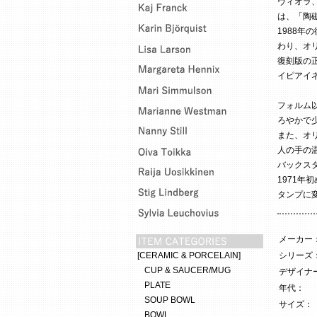
ヴィオラ、
は、「陶
1988
わり、オ
復刻版の
イピアイ
フォルム
ろやかで
また、オ
人の手の
バックス
1971年
タンプに
メーカー
[CERAMIC & PORCELAIN]
シリーズ
CUP & SAUCER/MUG
デザイナー
PLATE
年代：
SOUP BOWL
サイズ：
BOWL