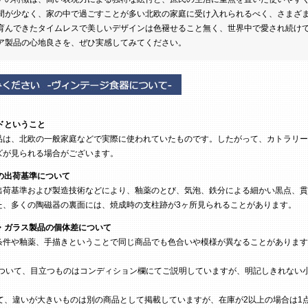
間が少なく、家の中で過ごすことが多い北欧の家庭に受け入れられるべく、さまざ
育んできたタイムレスで美しいデザインは色褪せること無く、世界中で愛され続け
ア製品の心地良さを、ぜひ実感してみてください。
ドということ
は、北欧の一般家庭などで実際に使われていたものです。したがって、カトラリー
ズが見られる場合がございます。
の出荷基準について
荷基準および製造技術などにより、釉薬のとび、気泡、鉄分による細かい黒点、貫
た、多くの陶磁器の裏面には、焼成時の支柱跡が3ヶ所見られることがあります。
・ガラス製品の個体差について
条件や釉薬、手描きということで同じ商品でも色合いや模様が異なることがあります
ついて、目立つものはコンディション欄にてご説明していますが、明記しきれない
て、違いが大きいものは別の商品として掲載していますが、在庫が2以上の場合は1