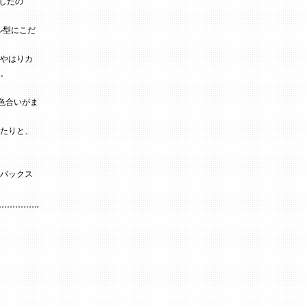
現したの
ル型にこだ
やはりカ
。
色合いがま
たりと、
いバックス