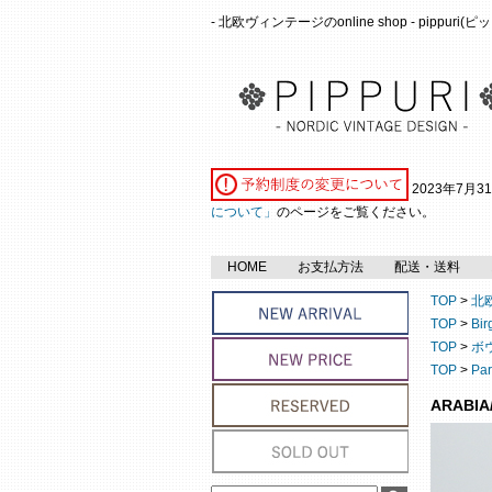
- 北欧ヴィンテージのonline shop - pippuri
2023年7月
について」
のページをご覧ください。
HOME
お支払方法
配送・送料
TOP
>
北
TOP
>
Bi
TOP
>
ボ
TOP
>
Pa
ARABI