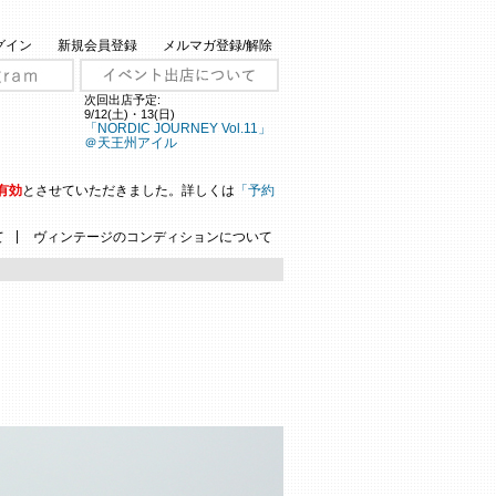
グイン
新規会員登録
メルマガ登録/解除
次回出店予定:
9/12(土)・13(日)
「NORDIC JOURNEY Vol.11」
＠天王州アイル
有効
とさせていただきました。詳しくは
「予約
|
て
ヴィンテージのコンディションについて