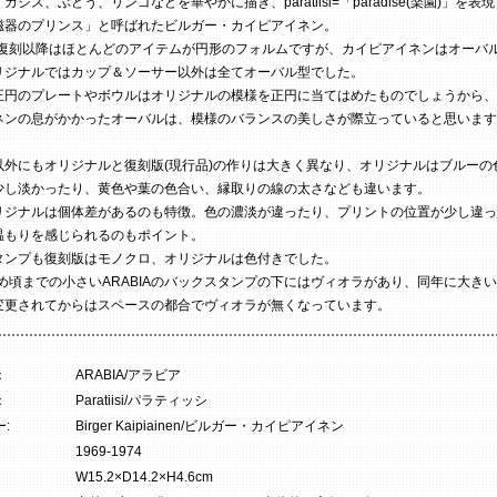
カシス、ぶどう、リンゴなどを華やかに描き、paratiisi=「paradise(楽園)」を表
磁器のプリンス」と呼ばれたビルガー・カイピアイネン。
年の復刻以降はほとんどのアイテムが円形のフォルムですが、カイピアイネンはオーバ
リジナルではカップ＆ソーサー以外は全てオーバル型でした。
正円のプレートやボウルはオリジナルの模様を正円に当てはめたものでしょうから、
ネンの息がかかったオーバルは、模様のバランスの美しさが際立っていると思います
以外にもオリジナルと復刻版(現行品)の作りは大きく異なり、オリジナルはブルーの
少し淡かったり、黄色や葉の色合い、縁取りの線の太さなども違います。
リジナルは個体差があるのも特徴。色の濃淡が違ったり、プリントの位置が少し違っ
温もりを感じられるのもポイント。
タンプも復刻版はモノクロ、オリジナルは色付きでした。
初め頃までの小さいARABIAのバックスタンプの下にはヴィオラがあり、同年に大き
変更されてからはスペースの都合でヴィオラが無くなっています。
：
ARABIA/アラビア
：
Paratiisi/パラティッシ
:
Birger Kaipiainen/ビルガー・カイピアイネン
1969-1974
W15.2×D14.2×H4.6cm