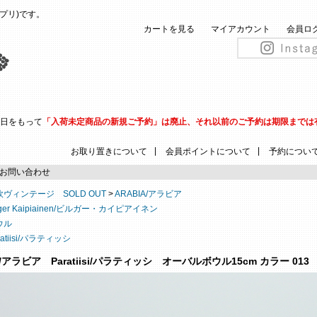
(ピップリ)です。
カートを見る
マイアカウント
会員ロ
31日をもって
「入荷未定商品の新規ご予約」は廃止、それ以前のご予約は期限までは
|
|
お取り置きについて
会員ポイントについて
予約につい
お問い合わせ
欧ヴィンテージ SOLD OUT
>
ARABIA/アラビア
rger Kaipiainen/ビルガー・カイピアイネン
ウル
ratiisi/パラティッシ
A/アラビア Paratiisi/パラティッシ オーバルボウル15cm カラー 013