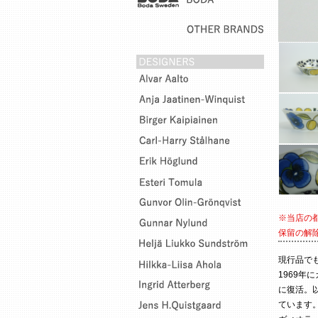
※当店の
保留の解
現行品でも
1969年
に復活。
ています