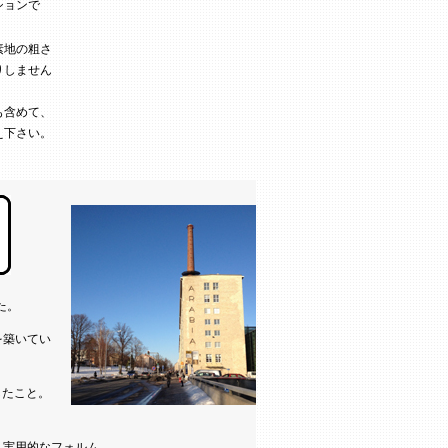
ションで
素地の粗さ
りしません
も含めて、
え下さい。
た。
を築いてい
したこと。
く実用的なフォルム。