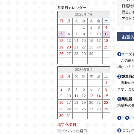
日照時
営業日カレンダー
歴史が
2026年7月
アラビ
日
月
火
水
木
金
土
1
2
3
4
5
6
7
8
9
10
11
12
13
14
15
16
17
18
19
20
21
22
23
24
25
26
27
28
29
30
ユーズ
この商品
細かいキ
2026年8月
日
月
火
水
木
金
土
製造時
1
当時の出
ます。ま
2
3
4
5
6
7
8
9
10
11
12
13
14
15
陶磁器
16
17
18
19
20
21
22
焼成時の
23
24
25
26
27
28
29
30
31
・
に
赤字:休業日
につい
:イベント出店日