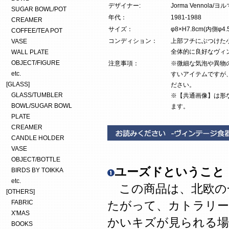
デザイナー:
Jorma Vennola
SUGAR BOWL/POT
年代：
1981-1988
CREAMER
サイズ：
φ8×H7.8cm(内側φ4.5
COFFEE/TEA POT
コンディション：
上部フチにぶつけた
VASE
全体的に良好なヴィ
WALL PLATE
OBJECT/FIGURE
注意事項：
※微細な気泡や異物
etc.
すいアイテムですが
[GLASS]
ださい。
GLASS/TUMBLER
※【共通画像】は形
BOWL/SUGAR BOWL
ます。
PLATE
CREAMER
CANDLE HOLDER
VASE
OBJECT/BOTTLE
ユーズドということ
BIRDS BY TOIKKA
etc.
この商品は、北欧の
[OTHERS]
FABRIC
たがって、カトラリー
X'MAS
かいキズが見られる場
BOOKS