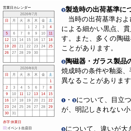
営業日カレンダー
製造時の出荷基準に
2026年7月
当時の出荷基準およ
日
月
火
水
木
金
土
1
2
3
4
による細かい黒点、貫
5
6
7
8
9
10
11
す。また、多くの陶磁
12
13
14
15
16
17
18
19
20
21
22
23
24
25
ことがあります。
26
27
28
29
30
陶磁器・ガラス製品
2026年8月
焼成時の条件や釉薬、
日
月
火
水
木
金
土
異なることがありま
1
2
3
4
5
6
7
8
9
10
11
12
13
14
15
・
について、目立
16
17
18
19
20
21
22
23
24
25
26
27
28
29
が、明記しきれない
30
31
赤字:休業日
について、違いが大
:イベント出店日