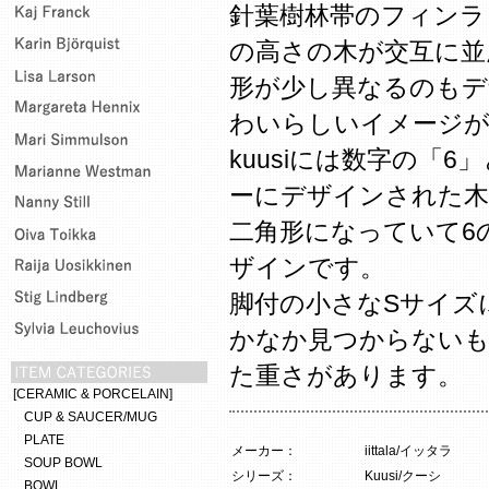
針葉樹林帯のフィンラ
の高さの木が交互に並
形が少し異なるのもデ
わいらしいイメージ
kuusiには数字の「
ーにデザインされた木
二角形になっていて6
ザインです。
脚付の小さなSサイズ
かなか見つからないも
た重さがあります。
[CERAMIC & PORCELAIN]
CUP & SAUCER/MUG
PLATE
メーカー：
iittala/イッタラ
SOUP BOWL
シリーズ：
Kuusi/クーシ
BOWL