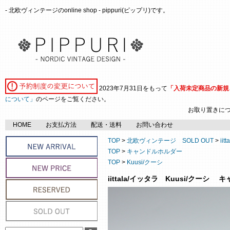
- 北欧ヴィンテージのonline shop - pippuri(ピップリ)です。
2023年7月31日をもって
「入荷未定商品の新規
について」
のページをご覧ください。
お取り置きに
HOME
お支払方法
配送・送料
お問い合わせ
TOP
>
北欧ヴィンテージ SOLD OUT
>
ii
TOP
>
キャンドルホルダー
TOP
>
Kuusi/クーシ
iittala/イッタラ Kuusi/クーシ 