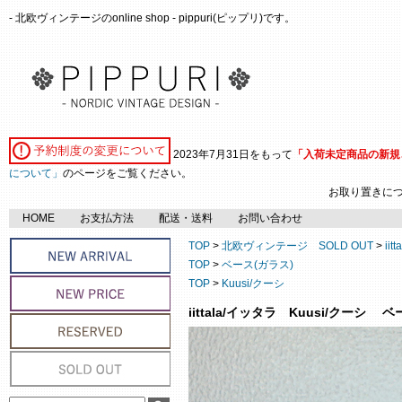
- 北欧ヴィンテージのonline shop - pippuri(ピップリ)です。
2023年7月31日をもって
「入荷未定商品の新規
について」
のページをご覧ください。
お取り置きに
HOME
お支払方法
配送・送料
お問い合わせ
TOP
>
北欧ヴィンテージ SOLD OUT
>
iitt
TOP
>
ベース(ガラス)
TOP
>
Kuusi/クーシ
iittala/イッタラ Kuusi/クーシ ベー