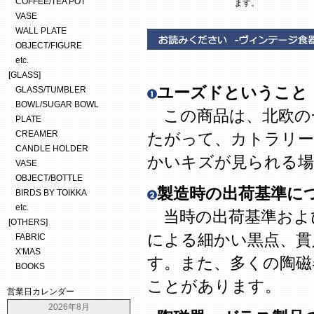
COFFEE/TEA POT
ます。
VASE
WALL PLATE
OBJECT/FIGURE
etc.
[GLASS]
ユーズドということ
GLASS/TUMBLER
BOWL/SUGAR BOWL
この商品は、北欧の
PLATE
CREAMER
たがって、カトラリー
CANDLE HOLDER
かいキズが見られる場
VASE
OBJECT/BOTTLE
製造時の出荷基準に
BIRDS BY TOIKKA
etc.
当時の出荷基準およ
[OTHERS]
による細かい黒点、貫
FABRIC
X'MAS
す。また、多くの陶磁
BOOKS
ことがあります。
営業日カレンダー
2026年8月