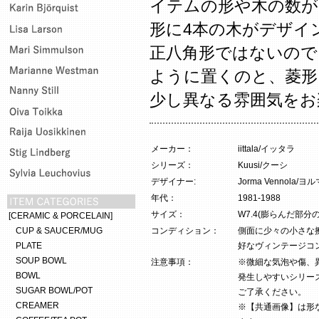
イテムの形や木の数が
形に4本の木がデザイ
正八角形ではないので
ように置くのと、菱形
少し異なる雰囲気をお
メーカー：
iittala/イッタラ
シリーズ：
Kuusi/クーシ
デザイナー:
Jorma Vennola
年代：
1981-1988
サイズ：
W7.4(膨らんだ部分の
[CERAMIC & PORCELAIN]
CUP & SAUCER/MUG
コンディション：
側面に少々の小さな
PLATE
好なヴィンテージコ
SOUP BOWL
注意事項：
※微細な気泡や傷、
BOWL
発生しやすいシリー
SUGAR BOWL/POT
ご了承ください。
CREAMER
※【共通画像】は形