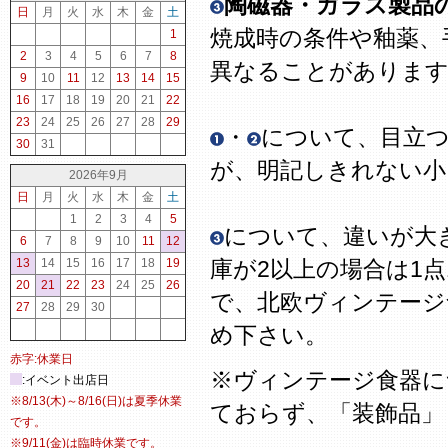
陶磁器・ガラス製品
日
月
火
水
木
金
土
焼成時の条件や釉薬、
1
2
3
4
5
6
7
8
異なることがありま
9
10
11
12
13
14
15
16
17
18
19
20
21
22
23
24
25
26
27
28
29
・
について、目立
30
31
が、明記しきれない
2026年9月
日
月
火
水
木
金
土
1
2
3
4
5
について、違いが大
6
7
8
9
10
11
12
13
14
15
16
17
18
19
庫が2以上の場合は1
20
21
22
23
24
25
26
で、北欧ヴィンテージ
27
28
29
30
め下さい。
赤字:休業日
※ヴィンテージ食器に
:イベント出店日
※8/13(木)～8/16(日)は夏季休業
ておらず、「装飾品」
です。
※9/11(金)は臨時休業です。