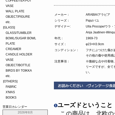
COFFEE/TEA POT
VASE
WALL PLATE
メーカー：
ARABIA/アラビア
OBJECT/FIGURE
シリーズ：
Paju/パユ
etc.
デザイナー:
Ulla Procope/
[GLASS]
Anja Jaatinen
GLASS/TUMBLER
BOWL/SUGAR BOWL
年代：
1969-73
PLATE
サイズ：
φ23×H3.9cm
CREAMER
コンディション：
フチにぶつけた傷が
CANDLE HOLDER
その他の傷や使用感
VASE
注意事項：
※微細な点や付着物
OBJECT/BOTTLE
リーズですが、全て
BIRDS BY TOIKKA
い。
etc.
[OTHERS]
FABRIC
X'MAS
BOOKS
ユーズドということ
営業日カレンダー
この商品は、北欧の
2026年8月