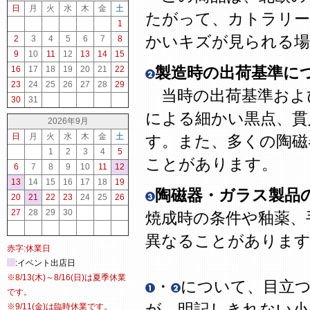
日
月
火
水
木
金
土
たがって、カトラリー
1
かいキズが見られる場
2
3
4
5
6
7
8
9
10
11
12
13
14
15
製造時の出荷基準に
16
17
18
19
20
21
22
23
24
25
26
27
28
29
当時の出荷基準およ
30
31
による細かい黒点、貫
2026年9月
日
月
火
水
木
金
土
す。また、多くの陶磁
1
2
3
4
5
ことがあります。
6
7
8
9
10
11
12
13
14
15
16
17
18
19
陶磁器・ガラス製品
20
21
22
23
24
25
26
27
28
29
30
焼成時の条件や釉薬、
異なることがありま
赤字:休業日
:イベント出店日
※8/13(木)～8/16(日)は夏季休業
・
について、目立
です。
が、明記しきれない
※9/11(金)は臨時休業です。