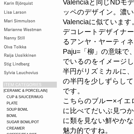
Valenciaと同じN
ッペのデザイン。濃い
Valenciaに似ています
デコレートデザイナー
るアンヤ・ヤーティ
Paju=「柳」の意味
でいるのをイメージし
半円がリズミカルに、
の半円を少しずらし
です。
[CERAMIC & PORCELAIN]
CUP & SAUCER/MUG
こちらのブルー×イエ
PLATE
に比べてだいぶ見つか
SOUP BOWL
BOWL
に類を見ない鮮やかな
SUGAR BOWL/POT
CREAMER
魅力的ですね。