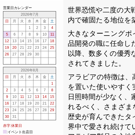
営業日カレンダー
世界恐慌や二度の大
2026年7月
内で確固たる地位を
日
月
火
水
木
金
土
1
2
3
4
大きなターニングポイン
5
6
7
8
9
10
11
12
13
14
15
16
17
18
品開発の職に任命し
19
20
21
22
23
24
25
以降、数多くの優秀
26
27
28
29
30
されてきました。
2026年8月
アラビアの特徴は、
日
月
火
水
木
金
土
1
を置いた使いやすく
2
3
4
5
6
7
8
日照時間が少なく、
9
10
11
12
13
14
15
16
17
18
19
20
21
22
れるべく、さまざま
23
24
25
26
27
28
29
歴史が育んできたタ
30
31
界中で愛され続けて
赤字:休業日
:イベント出店日