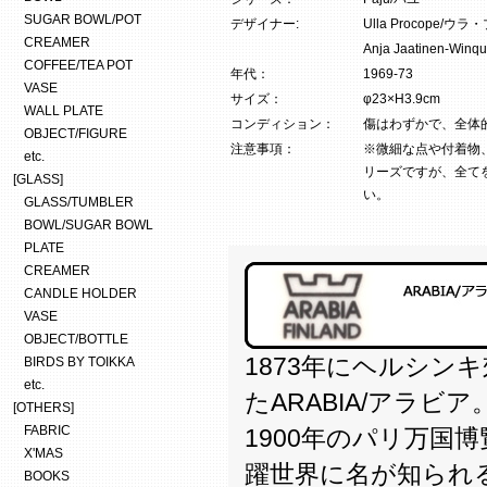
SUGAR BOWL/POT
デザイナー:
Ulla Procope/
CREAMER
Anja Jaatinen
COFFEE/TEA POT
年代：
1969-73
VASE
サイズ：
φ23×H3.9cm
WALL PLATE
コンディション：
傷はわずかで、全体
OBJECT/FIGURE
注意事項：
※微細な点や付着物
etc.
リーズですが、全て
[GLASS]
い。
GLASS/TUMBLER
BOWL/SUGAR BOWL
PLATE
CREAMER
CANDLE HOLDER
VASE
OBJECT/BOTTLE
1873年にヘルシン
BIRDS BY TOIKKA
etc.
たARABIA/アラビア
[OTHERS]
FABRIC
1900年のパリ万国
X'MAS
躍世界に名が知られ
BOOKS