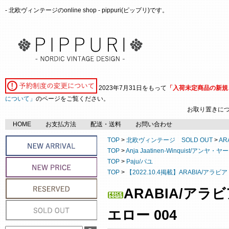
- 北欧ヴィンテージのonline shop - pippuri(ピップリ)です。
2023年7月31日をもって
「入荷未定商品の新規
について」
のページをご覧ください。
お取り置きに
HOME
お支払方法
配送・送料
お問い合わせ
TOP
>
北欧ヴィンテージ SOLD OUT
>
AR
TOP
>
Anja Jaatinen-Winquist/
TOP
>
Paju/パユ
TOP
>
【2022.10.4掲載】ARABIA/アラ
ARABIA/アラ
エロー 004