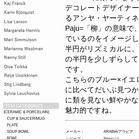
デコレートデザイナー
るアンヤ・ヤーティ
Paju=「柳」の意味
でいるのをイメージし
半円がリズミカルに、
の半円を少しずらし
です。
こちらのブルー×イエ
に比べてだいぶ見つか
に類を見ない鮮やかな
魅力的ですね。
[CERAMIC & PORCELAIN]
CUP & SAUCER/MUG
PLATE
SOUP BOWL
メーカー：
ARABIA/アラビア
BOWL
シリーズ：
Paju/パユ