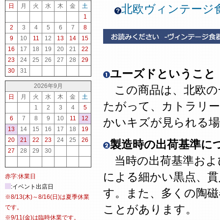
日
月
火
水
木
金
土
北欧ヴィンテージ
1
2
3
4
5
6
7
8
9
10
11
12
13
14
15
16
17
18
19
20
21
22
23
24
25
26
27
28
29
30
31
ユーズドということ
2026年9月
この商品は、北欧の
日
月
火
水
木
金
土
たがって、カトラリー
1
2
3
4
5
6
7
8
9
10
11
12
かいキズが見られる場
13
14
15
16
17
18
19
20
21
22
23
24
25
26
製造時の出荷基準に
27
28
29
30
当時の出荷基準およ
による細かい黒点、貫
赤字:休業日
:イベント出店日
す。また、多くの陶磁
※8/13(木)～8/16(日)は夏季休業
ことがあります。
です。
※9/11(金)は臨時休業です。