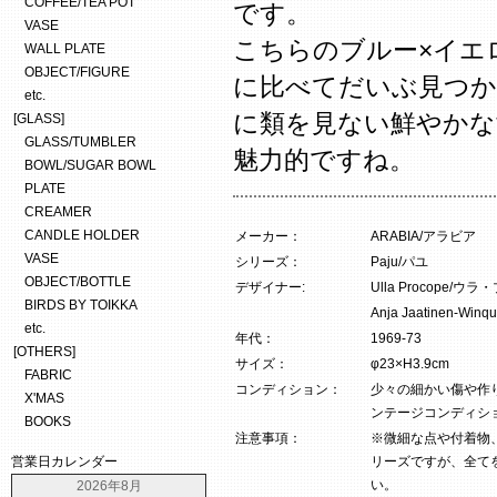
COFFEE/TEA POT
です。
VASE
こちらのブルー×イエ
WALL PLATE
OBJECT/FIGURE
に比べてだいぶ見つか
etc.
に類を見ない鮮やかな
[GLASS]
GLASS/TUMBLER
魅力的ですね。
BOWL/SUGAR BOWL
PLATE
CREAMER
CANDLE HOLDER
メーカー：
ARABIA/アラビア
VASE
シリーズ：
Paju/パユ
OBJECT/BOTTLE
デザイナー:
Ulla Procope/
BIRDS BY TOIKKA
Anja Jaatinen
etc.
年代：
1969-73
[OTHERS]
サイズ：
φ23×H3.9cm
FABRIC
コンディション：
少々の細かい傷や作
X'MAS
ンテージコンディシ
BOOKS
注意事項：
※微細な点や付着物
営業日カレンダー
リーズですが、全て
い。
2026年8月