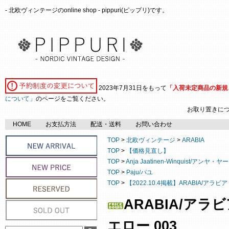
- 北欧ヴィンテージのonline shop - pippuri(ピップリ)です。
2023年7月31日をもって
「入荷未定商品の新規
について」
のページをご覧ください。
お取り置きに
HOME
お支払方法
配送・送料
お問い合わせ
TOP
>
北欧ヴィンテージ
>
ARABIA
TOP
>
【価格見直し】
TOP
>
Anja Jaatinen-Winquist/
TOP
>
Paju/パユ
TOP
>
【2022.10.4掲載】ARABIA/アラ
ARABIA/アラ
エロー 003