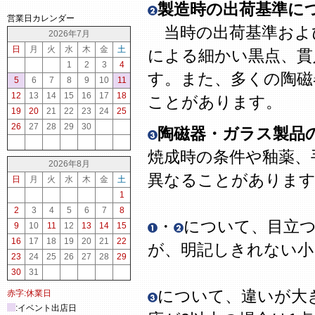
製造時の出荷基準に
営業日カレンダー
当時の出荷基準およ
2026年7月
日
月
火
水
木
金
土
による細かい黒点、貫
1
2
3
4
す。また、多くの陶磁
5
6
7
8
9
10
11
12
13
14
15
16
17
18
ことがあります。
19
20
21
22
23
24
25
26
27
28
29
30
陶磁器・ガラス製品
焼成時の条件や釉薬、
2026年8月
異なることがありま
日
月
火
水
木
金
土
1
2
3
4
5
6
7
8
・
について、目立
9
10
11
12
13
14
15
16
17
18
19
20
21
22
が、明記しきれない
23
24
25
26
27
28
29
30
31
について、違いが大
赤字:休業日
:イベント出店日