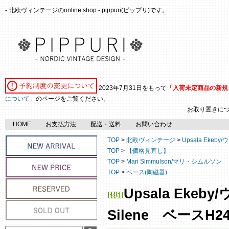
- 北欧ヴィンテージのonline shop - pippuri(ピップリ)です。
2023年7月31日をもって
「入荷未定商品の新規
について」
のページをご覧ください。
お取り置きに
HOME
お支払方法
配送・送料
お問い合わせ
TOP
>
北欧ヴィンテージ
>
Upsala Ekeb
TOP
>
【価格見直し】
TOP
>
Mari Simmulson/マリ・シムルソン
TOP
>
ベース(陶磁器)
Upsala Ekeb
Silene ベースH24