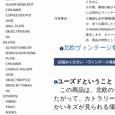
りません。
SUGAR BOWL/POT
その他、素地の粗さ
CREAMER
には良好なヴィンテ
COFFEE/TEA POT
注意事項：
※微細な点/付着物/
VASE
が、全てを図示した
WALL PLATE
※Upsala Eke
OBJECT/FIGURE
発生します。ダメー
etc.
め、商品の特性とし
[GLASS]
北欧ヴィンテージ
GLASS/TUMBLER
BOWL/SUGAR BOWL
PLATE
CREAMER
CANDLE HOLDER
VASE
ユーズドということ
OBJECT/BOTTLE
BIRDS BY TOIKKA
この商品は、北欧の
etc.
[OTHERS]
たがって、カトラリー
FABRIC
かいキズが見られる場
X'MAS
BOOKS