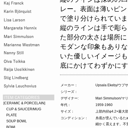
レー。表面は薄いピン
で塗り分けられていま
縦のラインは手で彫ら
た部分の太さは場所に
モダンな印象もありな
いた優しいイメージも
底にかけてわずかに
メーカー：
Upsala Ekeby/
シリーズ：
デザイナー:
Mari Simmulson
[CERAMIC & PORCELAIN]
年代：
1959-1960
CUP & SAUCER/MUG
サイズ：
上部内径φ4.2×最大部φ
PLATE
コンディション：
糸底が歪んでいるた
SOUP BOWL
細かく震えます。不
BOWL