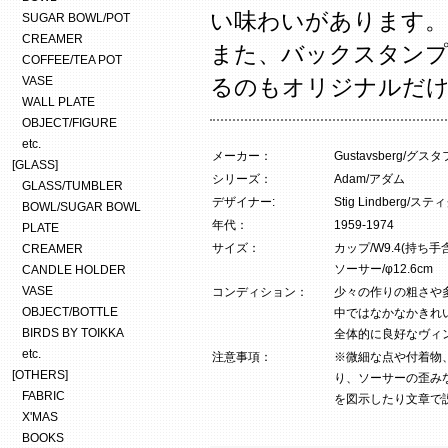
い味わいがあります。
SUGAR BOWL/POT
CREAMER
また、バックスタンプ
COFFEE/TEA POT
VASE
るのもオリジナルだ
WALL PLATE
OBJECT/FIGURE
etc.
メーカー：
Gustavsberg/グ
[GLASS]
シリーズ：
Adam/アダム
GLASS/TUMBLER
デザイナー:
Stig Lindberg
BOWL/SUGAR BOWL
年代：
1959-1974
PLATE
サイズ：
カップ/W9.4(持ち手含
CREAMER
ソーサー/φ12.6cm
CANDLE HOLDER
VASE
コンディション：
少々の作りの粗さや
OBJECT/BOTTLE
中ではなかなかきれ
BIRDS BY TOIKKA
全体的に良好なヴィ
etc.
注意事項：
※微細な点や付着物
[OTHERS]
り、ソーサーの歪み
FABRIC
を図示したり文章で
X'MAS
BOOKS