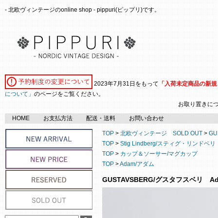
- 北欧ヴィンテージのonline shop - pippuri(ピップリ)です。
2023年7月31日をもって
「入荷未定商品の新規
について」
のページをご覧ください。
お取り置きに
HOME
お支払方法
配送・送料
お問い合わせ
TOP
>
北欧ヴィンテージ SOLD OUT
>
GU
TOP
>
Stig Lindberg/スティグ・リンドベリ
TOP
>
カップ＆ソーサー/マグカップ
TOP
>
Adam/アダム
GUSTAVSBERG/グスタフスベリ 