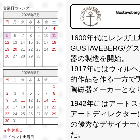
営業日カレンダー
2026年7月
日
月
火
水
木
金
土
1
2
3
4
5
6
7
8
9
10
11
1600年代にレンガ
12
13
14
15
16
17
18
GUSTAVEBERG/
19
20
21
22
23
24
25
26
27
28
29
30
器の製造を開始。
1917年にはウィ
2026年8月
的作品を作る一方で
日
月
火
水
木
金
土
1
陶磁器メーカーとな
2
3
4
5
6
7
8
9
10
11
12
13
14
15
1942年にはアート
16
17
18
19
20
21
22
アートディレクター
23
24
25
26
27
28
29
30
31
の優秀なデザイナー
赤字:休業日
た。
:イベント出店日