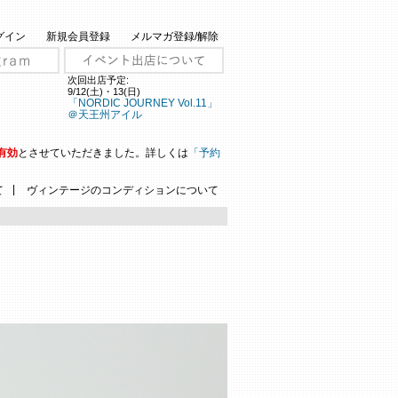
グイン
新規会員登録
メルマガ登録/解除
次回出店予定:
9/12(土)・13(日)
「NORDIC JOURNEY Vol.11」
＠天王州アイル
有効
とさせていただきました。詳しくは
「予約
|
て
ヴィンテージのコンディションについて