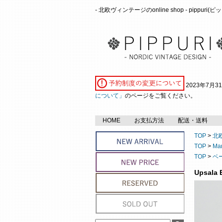
- 北欧ヴィンテージのonline shop - pippuri
2023年7月
について」
のページをご覧ください。
HOME
お支払方法
配送・送料
TOP
>
北
TOP
>
Ma
TOP
>
ベ
Upsala