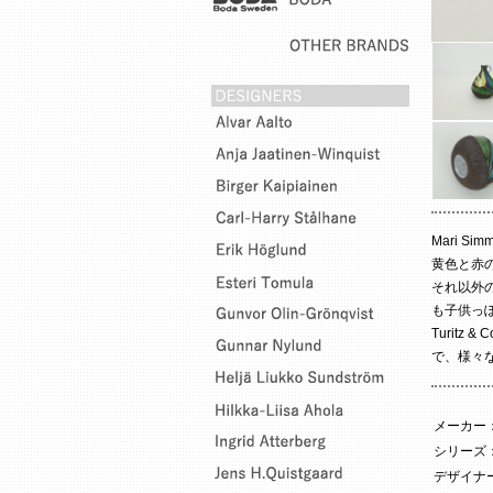
Mari S
黄色と赤
それ以外
も子供っ
Turit
で、様々
メーカー
シリーズ
デザイナー