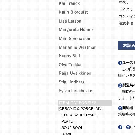
年代：
サイズ：
コンディ
注意事項
ユーズ
この商品
細かいキ
製造時
当時の出
ます。ま
陶磁器
[CERAMIC & PORCELAIN]
焼成時の
CUP & SAUCER/MUG
PLATE
・
に
SOUP BOWL
BOWL