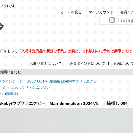
(ピップリ)です。
カートを見る
マイアカウント
会員ロ
31日をもって
「入荷未定商品の新規ご予約」は廃止、それ以前のご予約は期限までは
|
|
お取り置きについて
会員ポイントについて
予約につい
お問い合わせ
欧ヴィンテージ SOLD OUT
>
Upsala Ekeby/ウプサラエクビー
ri Simmulson/マリ・シムルソン
ース(陶磁器)
 Ekeby/ウプサラエクビー Mari Simmulson 1034/78 一輪挿し 004