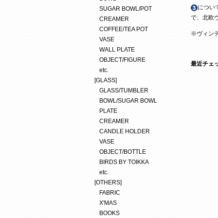
につい
SUGAR BOWL/POT
で、北欧
CREAMER
COFFEE/TEA POT
※ヴィン
VASE
WALL PLATE
OBJECT/FIGURE
最近チェ
etc.
[GLASS]
GLASS/TUMBLER
BOWL/SUGAR BOWL
PLATE
CREAMER
CANDLE HOLDER
VASE
OBJECT/BOTTLE
BIRDS BY TOIKKA
etc.
[OTHERS]
FABRIC
X'MAS
BOOKS