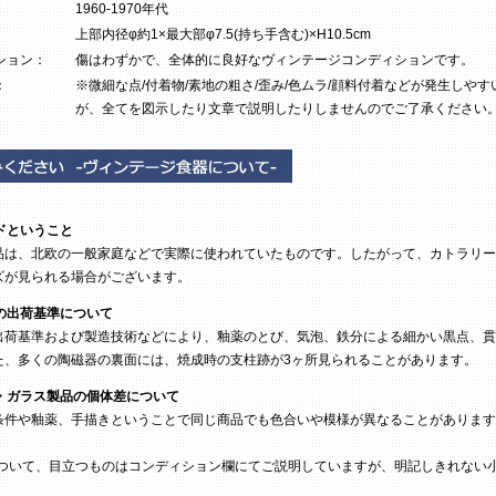
1960-1970年代
上部内径φ約1×最大部φ7.5(持ち手含む)×H10.5cm
ション：
傷はわずかで、全体的に良好なヴィンテージコンディションです。
：
※微細な点/付着物/素地の粗さ/歪み/色ムラ/顔料付着などが発生しやす
が、全てを図示したり文章で説明したりしませんのでご了承ください
ドということ
は、北欧の一般家庭などで実際に使われていたものです。したがって、カトラリー
ズが見られる場合がございます。
の出荷基準について
荷基準および製造技術などにより、釉薬のとび、気泡、鉄分による細かい黒点、貫
た、多くの陶磁器の裏面には、焼成時の支柱跡が3ヶ所見られることがあります。
・ガラス製品の個体差について
条件や釉薬、手描きということで同じ商品でも色合いや模様が異なることがあります
ついて、目立つものはコンディション欄にてご説明していますが、明記しきれない