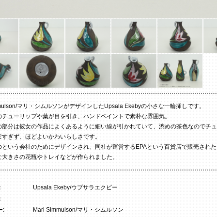
immulson/マリ・シムルソンがデザインしたUpsala Ekebyの小さな一輪挿しです。
のチューリップや葉が目を引き、ハンドペイントで素朴な雰囲気。
の部分は彼女の作品によくあるように細い線が引かれていて、渋めの茶色なのでチュ
ぽすぎず、ほどよいかわいらしさです。
z & Coという会社のためにデザインされ、同社が運営するEPAという百貨店で販売され
な大きさの花瓶やトレイなどが作られました。
：
Upsala Ekeby/ウプサラエクビー
：
:
Mari Simmulson/マリ・シムルソン