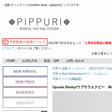
- 北欧ヴィンテージのonline shop - pippuri(ピップリ)です。
2023年7月31日をもって
「入荷未定商品の新規
について」
のページをご覧ください。
お取り置きに
HOME
お支払方法
配送・送料
お問い合わせ
TOP
>
北欧ヴィンテージ SOLD OUT
>
Ups
TOP
>
Mari Simmulson/マリ・シムルソン
TOP
>
ベース(陶磁器)
Upsala Ekeby/ウプサラエクビー Mari