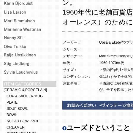
ン。
1960年代に老舗百貨店・Å
オーレンス）のために
メーカー：
Upsala Ekeby/
シリーズ：
デザイナー:
Mari Simmulson
年代：
1960-1970年代
サイズ：
上部内径φ約1×最大部φ5
コンディション：
傷はわずかで全体的
注意事項：
※微細な点/付着物/
が、全てを図示した
[CERAMIC & PORCELAIN]
CUP & SAUCER/MUG
PLATE
SOUP BOWL
BOWL
SUGAR BOWL/POT
ユーズドということ
CREAMER