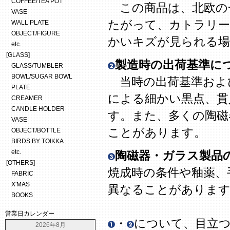
COFFEE/TEA POT
この商品は、北欧の
VASE
たがって、カトラリー
WALL PLATE
OBJECT/FIGURE
かいキズが見られる場
etc.
[GLASS]
製造時の出荷基準に
GLASS/TUMBLER
BOWL/SUGAR BOWL
当時の出荷基準およ
PLATE
による細かい黒点、貫
CREAMER
CANDLE HOLDER
す。また、多くの陶磁
VASE
ことがあります。
OBJECT/BOTTLE
BIRDS BY TOIKKA
etc.
陶磁器・ガラス製品
[OTHERS]
焼成時の条件や釉薬、
FABRIC
X'MAS
異なることがありま
BOOKS
営業日カレンダー
・
について、目立
2026年8月