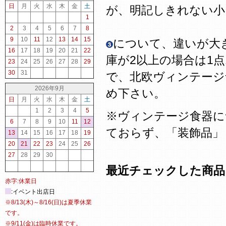
日
月
火
水
木
金
土
が、明記しきれない
1
2
3
4
5
6
7
8
9
10
11
12
13
14
15
について、違いが大
16
17
18
19
20
21
22
庫が2以上の場合は1
23
24
25
26
27
28
29
30
31
で、北欧ヴィンテージ
2026年9月
め下さい。
日
月
火
水
木
金
土
1
2
3
4
5
※ヴィンテージ食器に
6
7
8
9
10
11
12
ておらず、「装飾品」
13
14
15
16
17
18
19
20
21
22
23
24
25
26
27
28
29
30
最近チェックした商品
赤字:休業日
:イベント出店日
※8/13(木)～8/16(日)は夏季休業
です。
※9/11(金)は臨時休業です。