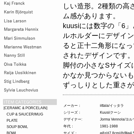
しい造形。2種類の高
ム感があります。
kuusiには数字の「
ルホルダーにデザイン
ると正十二角形になっ
されたデザインです
脚付の小さなSサイズ
かなか見つからないも
ずっしりとした重さ
メーカー：
iittala/イッタラ
[CERAMIC & PORCELAIN]
シリーズ：
Kuusi/クーシ
CUP & SAUCER/MUG
デザイナー:
Jorma Vennola
PLATE
年代：
1981-1988
SOUP BOWL
BOWL
サイズ：
φ8×H7.8cm(内側φ4.5