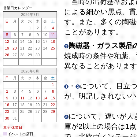
当時の出荷基準およ
営業日カレンダー
による細かい黒点、貫
2026年7月
す。また、多くの陶磁
日
月
火
水
木
金
土
1
2
3
4
ことがあります。
5
6
7
8
9
10
11
12
13
14
15
16
17
18
陶磁器・ガラス製品
19
20
21
22
23
24
25
焼成時の条件や釉薬、
26
27
28
29
30
異なることがありま
2026年8月
日
月
火
水
木
金
土
・
について、目立
1
2
3
4
5
6
7
8
が、明記しきれない
9
10
11
12
13
14
15
16
17
18
19
20
21
22
23
24
25
26
27
28
29
について、違いが大
30
31
庫が2以上の場合は1
赤字:休業日
:イベント出店日
で、北欧ヴィンテージ