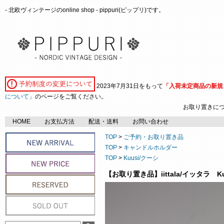
- 北欧ヴィンテージのonline shop - pippuri(ピップリ)です。
2023年7月31日をもって
「入荷未定商品の新規
について」
のページをご覧ください。
お取り置きに
HOME
お支払方法
配送・送料
お問い合わせ
TOP
>
ご予約・お取り置き品
TOP
>
キャンドルホルダー
TOP
>
Kuusi/クーシ
【お取り置き品】iittala/イッタラ K