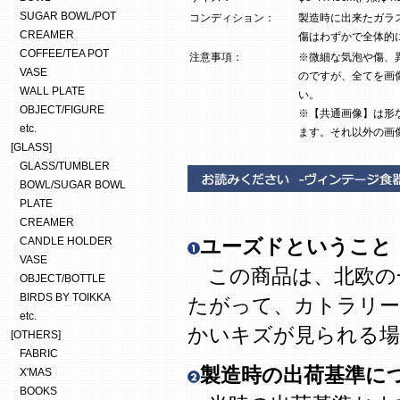
SUGAR BOWL/POT
コンディション：
製造時に出来たガラ
CREAMER
傷はわずかで全体的
COFFEE/TEA POT
注意事項：
※微細な気泡や傷、
VASE
のですが、全てを画
WALL PLATE
い。
OBJECT/FIGURE
※【共通画像】は形
etc.
ます。それ以外の画
[GLASS]
GLASS/TUMBLER
BOWL/SUGAR BOWL
PLATE
CREAMER
CANDLE HOLDER
ユーズドということ
VASE
この商品は、北欧の
OBJECT/BOTTLE
BIRDS BY TOIKKA
たがって、カトラリー
etc.
かいキズが見られる場
[OTHERS]
FABRIC
製造時の出荷基準に
X'MAS
BOOKS