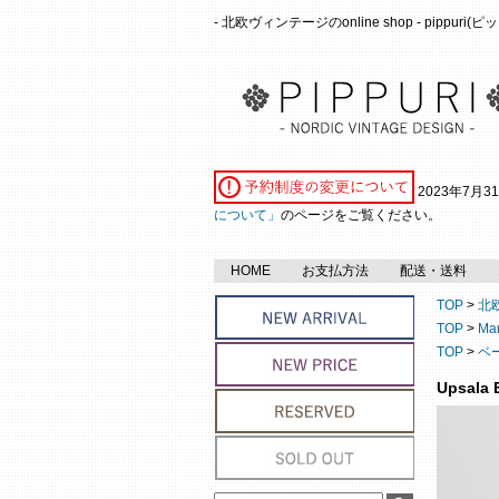
- 北欧ヴィンテージのonline shop - pippuri
2023年7月
について」
のページをご覧ください。
HOME
お支払方法
配送・送料
TOP
>
北
TOP
>
Ma
TOP
>
ベ
Upsal