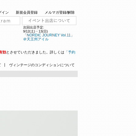
グイン
新規会員登録
メルマガ登録/解除
次回出店予定:
9/12(土)・13(日)
「NORDIC JOURNEY Vol.11」
＠天王州アイル
有効
とさせていただきました。詳しくは
「予約
|
て
ヴィンテージのコンディションについて