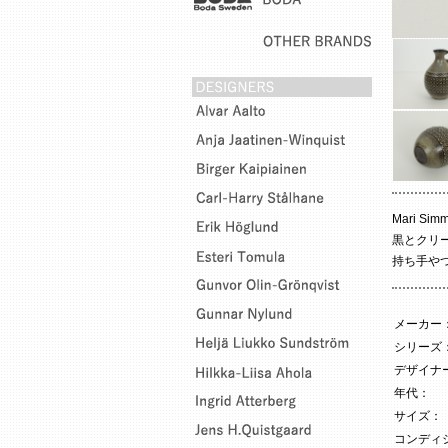
Mari S
黒とクリ
持ち手や
メーカー
シリーズ
デザイナー
年代：
サイズ：
コンディ