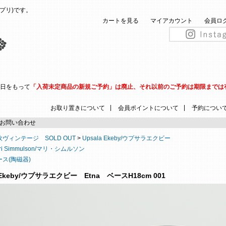
(ピップリ)です。
カートを見る
マイアカウント
会員ロ
31日をもって
「入荷未定商品の新規ご予約」は廃止、それ以前のご予約は期限までは
|
|
お取り置きについて
会員ポイントについて
予約につい
お問い合わせ
欧ヴィンテージ SOLD OUT
>
Upsala Ekeby/ウプサラエクビー
ri Simmulson/マリ・シムルソン
ース(陶磁器)
a Ekeby/ウプサラエクビー Etna ベースH18cm 001