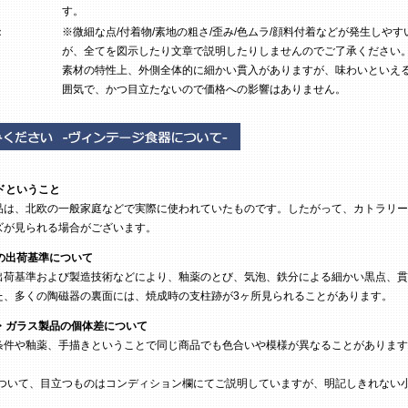
す。
：
※微細な点/付着物/素地の粗さ/歪み/色ムラ/顔料付着などが発生しやす
が、全てを図示したり文章で説明したりしませんのでご了承ください
素材の特性上、外側全体的に細かい貫入がありますが、味わいといえ
囲気で、かつ目立たないので価格への影響はありません。
ドということ
は、北欧の一般家庭などで実際に使われていたものです。したがって、カトラリー
ズが見られる場合がございます。
の出荷基準について
荷基準および製造技術などにより、釉薬のとび、気泡、鉄分による細かい黒点、貫
た、多くの陶磁器の裏面には、焼成時の支柱跡が3ヶ所見られることがあります。
・ガラス製品の個体差について
条件や釉薬、手描きということで同じ商品でも色合いや模様が異なることがあります
ついて、目立つものはコンディション欄にてご説明していますが、明記しきれない