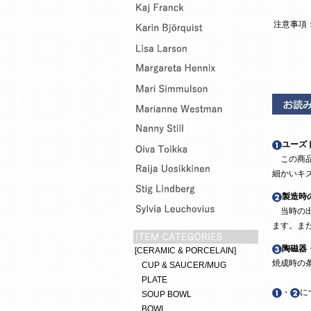
注意事項
ユーズ
この商品
細かいキ
製造時
当時の出
ます。ま
陶磁器
[CERAMIC & PORCELAIN]
焼成時の
CUP & SAUCER/MUG
PLATE
・
に
SOUP BOWL
BOWL