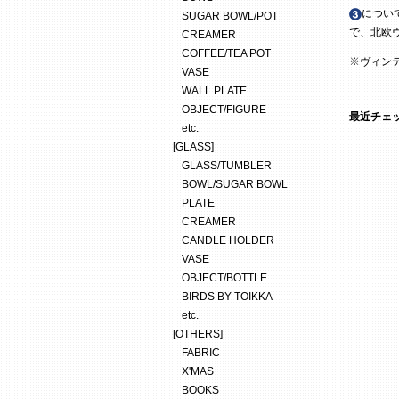
につい
SUGAR BOWL/POT
で、北欧
CREAMER
COFFEE/TEA POT
※ヴィン
VASE
WALL PLATE
OBJECT/FIGURE
最近チェ
etc.
[GLASS]
GLASS/TUMBLER
BOWL/SUGAR BOWL
PLATE
CREAMER
CANDLE HOLDER
VASE
OBJECT/BOTTLE
BIRDS BY TOIKKA
etc.
[OTHERS]
FABRIC
X'MAS
BOOKS