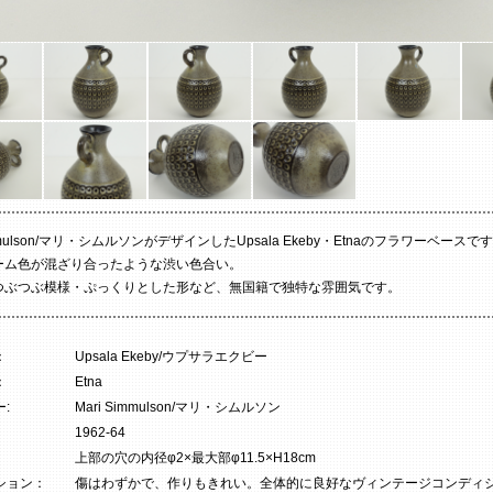
immulson/マリ・シムルソンがデザインしたUpsala Ekeby・Etnaのフラワーベースで
ーム色が混ざり合ったような渋い色合い。
つぶつぶ模様・ぷっくりとした形など、無国籍で独特な雰囲気です。
：
Upsala Ekeby/ウプサラエクビー
：
Etna
:
Mari Simmulson/マリ・シムルソン
1962-64
上部の穴の内径φ2×最大部φ11.5×H18cm
ション：
傷はわずかで、作りもきれい。全体的に良好なヴィンテージコンディ