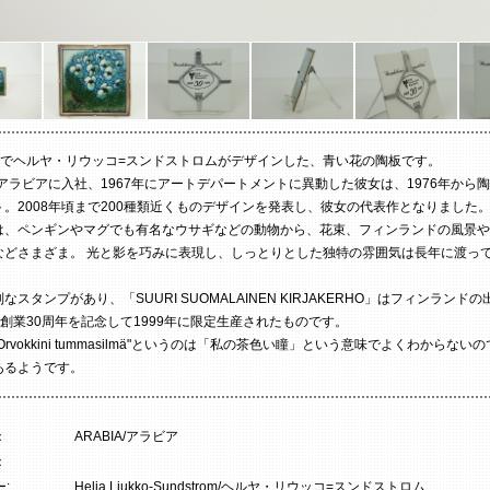
A社でヘルヤ・リウッコ=スンドストロムがデザインした、青い花の陶板です。
にアラビアに入社、1967年にアートデパートメントに異動した彼女は、1976年から
ト。2008年頃まで200種類近くものデザインを発表し、彼女の代表作となりました
は、ペンギンやマグでも有名なウサギなどの動物から、花束、フィンランドの風景や
などさまざま。 光と影を巧みに表現し、しっとりとした独特の雰囲気は長年に渡っ
。
なスタンプがあり、「SUURI SUOMALAINEN KIRJAKERHO」はフィンランド
の創業30周年を記念して1999年に限定生産されたものです。
Orvokkini tummasilmä"というのは「私の茶色い瞳」という意味でよくわからない
あるようです。
：
ARABIA/アラビア
：
:
Helja Liukko-Sundstrom/ヘルヤ・リウッコ=スンドストロム