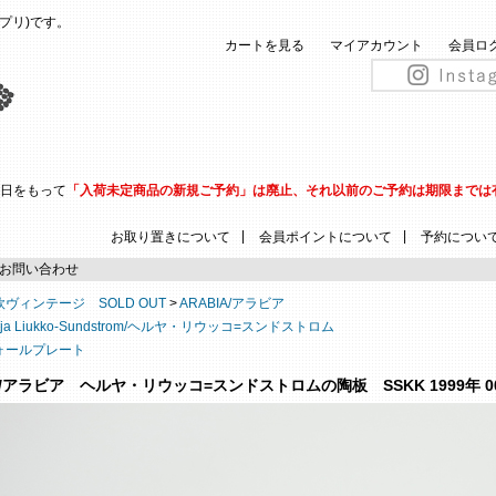
(ピップリ)です。
カートを見る
マイアカウント
会員ロ
31日をもって
「入荷未定商品の新規ご予約」は廃止、それ以前のご予約は期限までは
|
|
お取り置きについて
会員ポイントについて
予約につい
お問い合わせ
欧ヴィンテージ SOLD OUT
>
ARABIA/アラビア
lja Liukko-Sundstrom/ヘルヤ・リウッコ=スンドストロム
ォールプレート
IA/アラビア ヘルヤ・リウッコ=スンドストロムの陶板 SSKK 1999年 0