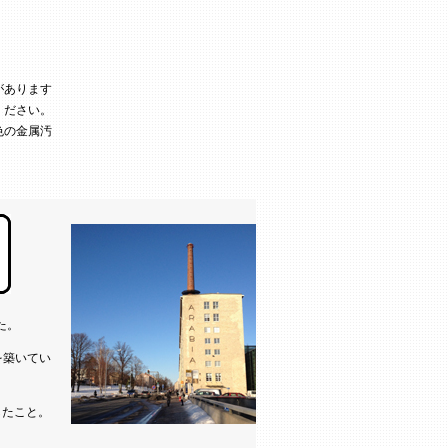
があります
ください。
色の金属汚
た。
を築いてい
したこと。