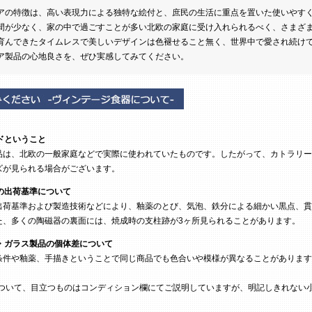
アの特徴は、高い表現力による独特な絵付と、庶民の生活に重点を置いた使いやす
間が少なく、家の中で過ごすことが多い北欧の家庭に受け入れられるべく、さまざ
育んできたタイムレスで美しいデザインは色褪せること無く、世界中で愛され続け
ア製品の心地良さを、ぜひ実感してみてください。
ドということ
は、北欧の一般家庭などで実際に使われていたものです。したがって、カトラリー
ズが見られる場合がございます。
の出荷基準について
荷基準および製造技術などにより、釉薬のとび、気泡、鉄分による細かい黒点、貫
た、多くの陶磁器の裏面には、焼成時の支柱跡が3ヶ所見られることがあります。
・ガラス製品の個体差について
条件や釉薬、手描きということで同じ商品でも色合いや模様が異なることがあります
ついて、目立つものはコンディション欄にてご説明していますが、明記しきれない