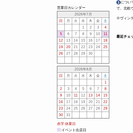
につい
営業日カレンダー
で、北欧
2026年7月
※ヴィン
日
月
火
水
木
金
土
1
2
3
4
5
6
7
8
9
10
11
最近チェ
12
13
14
15
16
17
18
19
20
21
22
23
24
25
26
27
28
29
30
2026年8月
日
月
火
水
木
金
土
1
2
3
4
5
6
7
8
9
10
11
12
13
14
15
16
17
18
19
20
21
22
23
24
25
26
27
28
29
30
31
赤字:休業日
:イベント出店日