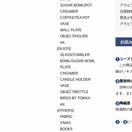
SUGAR BOWL/POT
アラビ
CREAMER
日照時
COFFEE/TEA POT
歴史が
VASE
アラビ
WALL PLATE
OBJECT/FIGURE
etc.
[GLASS]
GLASS/TUMBLER
ユーズ
BOWL/SUGAR BOWL
この商品
PLATE
細かいキ
CREAMER
CANDLE HOLDER
製造時
VASE
当時の出
OBJECT/BOTTLE
ます。ま
BIRDS BY TOIKKA
陶磁器
etc.
焼成時の
[OTHERS]
FABRIC
・
に
X'MAS
BOOKS