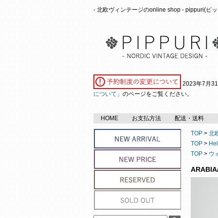
- 北欧ヴィンテージのonline shop - pippuri
2023年7月
について」
のページをご覧ください。
HOME
お支払方法
配送・送料
TOP
>
北
TOP
>
He
TOP
>
ウ
ARAB