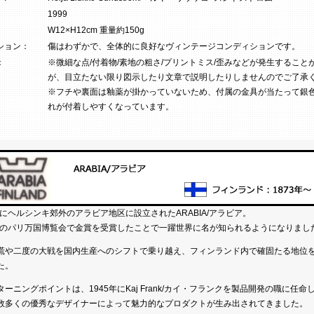
1999
W12×H12cm 重量約150g
ション：
傷はわずかで、全体的に良好なヴィンテージコンディションです。
：
※微細な点/付着物/素地の粗さ/プリントミス/歪みなどが発生すること
が、目立たない限り図示したり文章で説明したりしませんのでご了承
※フチや裏面は釉薬が掛かっていないため、付属の金具が当たって銀
れが付着しやすくなっています。
3年にヘルシンキ郊外のアラビア地区に設立されたARABIA/アラビア。
0年のパリ万国博覧会で金賞を受賞したことで一躍世界に名が知られるようになりまし
慌や二度の大戦を国内生産へのシフトで乗り越え、フィンランド内で確固たる地位
た。
ターニングポイントは、1945年にKaj Frank/カイ・フランクを製品開発の職に任命
数多くの優秀なデザイナーによって魅力的なプロダクトが生み出されてきました。