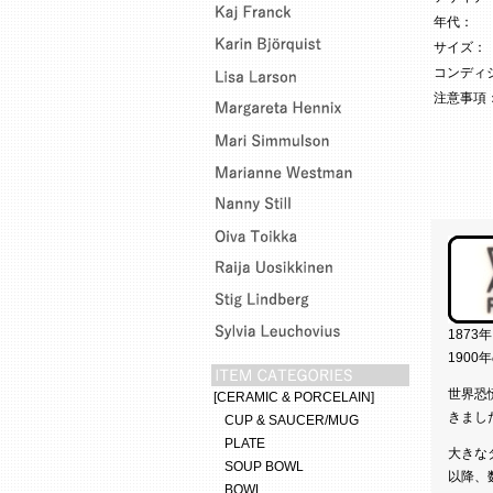
年代：
サイズ：
コンディ
注意事項
187
190
世界恐
[CERAMIC & PORCELAIN]
きまし
CUP & SAUCER/MUG
PLATE
大きな
SOUP BOWL
以降、
BOWL