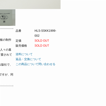
品番
HLS-SSKK1999-
002
陶板の制作
定価
SOLD OUT
。
販売価格
SOLD OUT
人々の暮
送料について
て愛されて
返品・交換について
この商品について問い合わせる
の出版社で、
のですが、同