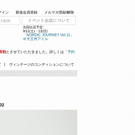
グイン
新規会員登録
メルマガ登録/解除
次回出店予定:
9/12(土)・13(日)
「NORDIC JOURNEY Vol.11」
＠天王州アイル
有効
とさせていただきました。詳しくは
「予約
|
て
ヴィンテージのコンディションについて
02