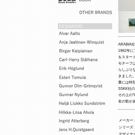
ARABI
1962年
をスター
モチーフ
らしぶり
きました
裏には特別
SSKK社
その上の"
名の歌が
メーカー
シリーズ
デザイナー