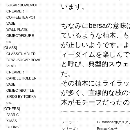
います。
SUGAR BOWL/POT
CREAMER
COFFEE/TEA POT
VASE
ちなみにbersaの意
WALL PLATE
ているような植木、
OBJECT/FIGURE
etc.
が正しいようです。
[GLASS]
ィータイムを楽しんでい
GLASS/TUMBLER
BOWL/SUGAR BOWL
と呼び、典型的スウェ
PLATE
た。
CREAMER
CANDLE HOLDER
その植木にはライラ
VASE
OBJECT/BOTTLE
が多く、直線的な枝のデ
BIRDS BY TOIKKA
木がモチーフだった
etc.
[OTHERS]
FABRIC
X'MAS
メーカー：
Gustavsberg/グ
BOOKS
シリーズ：
Bersa/ベルサ