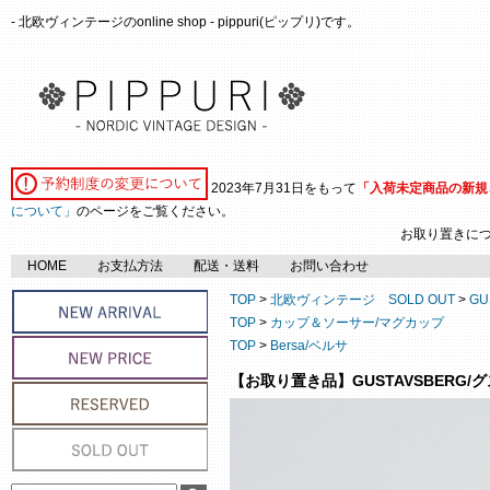
- 北欧ヴィンテージのonline shop - pippuri(ピップリ)です。
2023年7月31日をもって
「入荷未定商品の新規
について」
のページをご覧ください。
お取り置きに
HOME
お支払方法
配送・送料
お問い合わせ
TOP
>
北欧ヴィンテージ SOLD OUT
>
GU
TOP
>
カップ＆ソーサー/マグカップ
TOP
>
Bersa/ベルサ
【お取り置き品】GUSTAVSBERG/