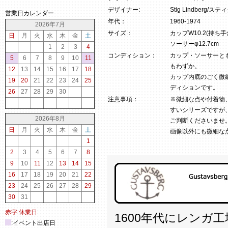
デザイナー:
Stig Lindberg
営業日カレンダー
年代：
1960-1974
2026年7月
サイズ：
カップW10.2(持ち手含む
日
月
火
水
木
金
土
ソーサーφ12.7cm
1
2
3
4
コンディション：
カップ・ソーサーと
5
6
7
8
9
10
11
もわずか。
12
13
14
15
16
17
18
カップ内底のごく微
19
20
21
22
23
24
25
ディションです。
26
27
28
29
30
注意事項：
※微細な点や付着物
すいシリーズですが
2026年8月
ご判断くださいませ
日
月
火
水
木
金
土
画像以外にも微細な
1
2
3
4
5
6
7
8
9
10
11
12
13
14
15
16
17
18
19
20
21
22
23
24
25
26
27
28
29
30
31
赤字:休業日
1600年代にレンガ
:イベント出店日