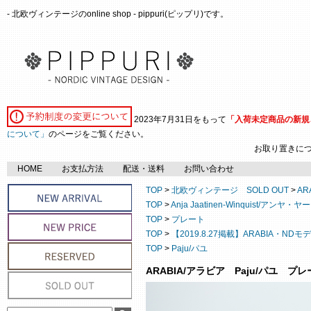
- 北欧ヴィンテージのonline shop - pippuri(ピップリ)です。
2023年7月31日をもって
「入荷未定商品の新規
について」
のページをご覧ください。
お取り置きに
HOME
お支払方法
配送・送料
お問い合わせ
TOP
>
北欧ヴィンテージ SOLD OUT
>
AR
TOP
>
Anja Jaatinen-Winquist/
TOP
>
プレート
TOP
>
【2019.8.27掲載】ARABIA・NDモ
TOP
>
Paju/パユ
ARABIA/アラビア Paju/パユ プレー