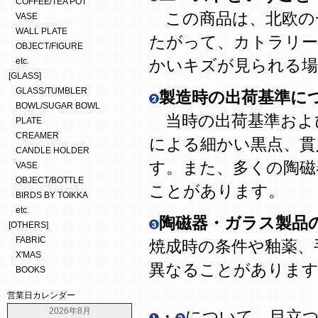
COFFEE/TEA POT
この商品は、北欧の
VASE
WALL PLATE
たがって、カトラリー
OBJECT/FIGURE
etc.
かいキズが見られる場
[GLASS]
GLASS/TUMBLER
製造時の出荷基準に
BOWL/SUGAR BOWL
当時の出荷基準およ
PLATE
CREAMER
による細かい黒点、貫
CANDLE HOLDER
す。また、多くの陶磁
VASE
OBJECT/BOTTLE
ことがあります。
BIRDS BY TOIKKA
etc.
陶磁器・ガラス製品
[OTHERS]
FABRIC
焼成時の条件や釉薬、
X'MAS
異なることがありま
BOOKS
営業日カレンダー
2026年8月
・
について、目立