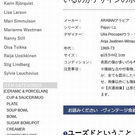
メーカー：
ARABIA/アラビア
シリーズ：
Paju/パユ
デザイナー:
Ulla Procope/
Anja Jaatinen
年代：
1969-73
サイズ：
φ19.5×H2.1cm
コンディション：
表面の傷が多いのを
注意事項：
※微細な点や付着物
が、全てを図示した
せ。画像以外にも微
※【共通画像】は形
[CERAMIC & PORCELAIN]
ます。
CUP & SAUCER/MUG
PLATE
SOUP BOWL
BOWL
SUGAR BOWL/POT
CREAMER
ユーズドということ