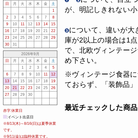
日
月
火
水
木
金
土
が、明記しきれない
1
2
3
4
5
6
7
8
9
10
11
12
13
14
15
について、違いが大
16
17
18
19
20
21
22
23
24
25
26
27
28
29
庫が2以上の場合は1
30
31
で、北欧ヴィンテージ
2026年9月
め下さい。
日
月
火
水
木
金
土
1
2
3
4
5
※ヴィンテージ食器に
6
7
8
9
10
11
12
13
14
15
16
17
18
19
ておらず、「装飾品」
20
21
22
23
24
25
26
27
28
29
30
最近チェックした商品
赤字:休業日
:イベント出店日
※8/13(木)～8/16(日)は夏季休業
です。
※9/11(金)は臨時休業です。