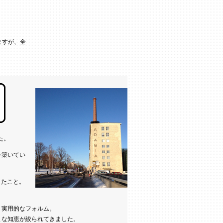
ますが、全
た。
を築いてい
したこと。
く実用的なフォルム。
まな知恵が絞られてきました。