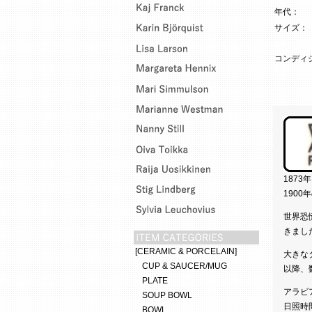
年代：
サイズ：
コンディ
187
190
世界恐
きまし
[CERAMIC & PORCELAIN]
大きな
CUP & SAUCER/MUG
以降、
PLATE
アラビ
SOUP BOWL
日照時
BOWL