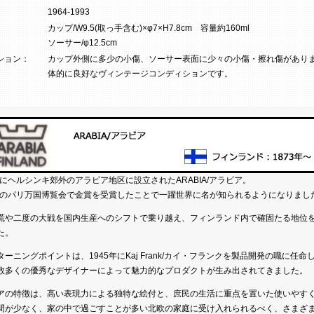
1964-1993
カップ/W9.5(取っ手含む)×φ7×H7.8cm 容量約160ml
ソーサー/φ12.5cm
ション：
カップ外側に多少の小傷、ソーサー表面に少々の小傷・擦れ傷があり
体的に良好なヴィンテージコンディションです。
3年にヘルシンキ郊外のアラビア地区に設立されたARABIA/アラビア。
0年のパリ万国博覧会で金賞を受賞したことで一躍世界に名が知られるようになりまし
慌や二度の大戦を国内生産へのシフトで乗り越え、フィンランド内で確固たる地位
た。
ターニングポイントは、1945年にKaj Frank/カイ・フランクを製品開発の職に任命
数多くの優秀なデザイナーによって魅力的なプロダクトが生み出されてきました。
アの特徴は、高い表現力による独特な絵付と、庶民の生活に重点を置いた使いやす
間が少なく、家の中で過ごすことが多い北欧の家庭に受け入れられるべく、さまざ