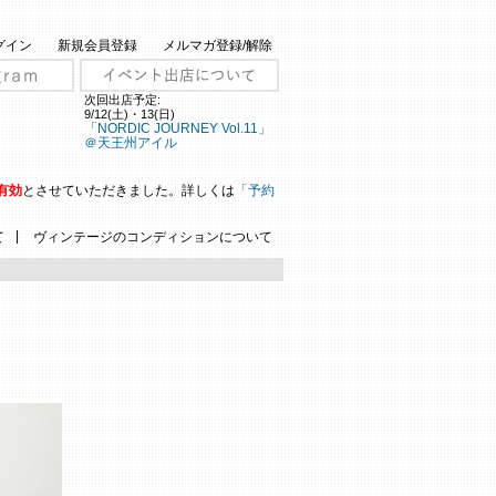
グイン
新規会員登録
メルマガ登録/解除
次回出店予定:
9/12(土)・13(日)
「NORDIC JOURNEY Vol.11」
＠天王州アイル
有効
とさせていただきました。詳しくは
「予約
|
て
ヴィンテージのコンディションについて