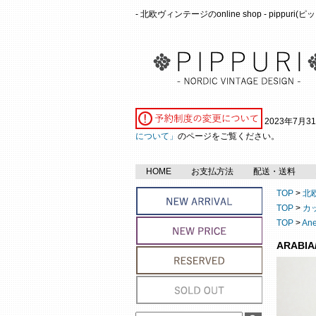
- 北欧ヴィンテージのonline shop - pippuri
2023年7月
について」
のページをご覧ください。
HOME
お支払方法
配送・送料
TOP
>
北
TOP
>
カ
TOP
>
An
ARAB