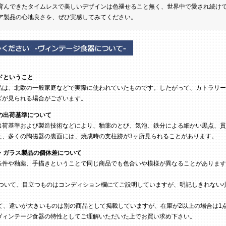
育んできたタイムレスで美しいデザインは色褪せること無く、世界中で愛され続け
ア製品の心地良さを、ぜひ実感してみてください。
ドということ
は、北欧の一般家庭などで実際に使われていたものです。したがって、カトラリー
ズが見られる場合がございます。
の出荷基準について
荷基準および製造技術などにより、釉薬のとび、気泡、鉄分による細かい黒点、貫
た、多くの陶磁器の裏面には、焼成時の支柱跡が3ヶ所見られることがあります。
・ガラス製品の個体差について
条件や釉薬、手描きということで同じ商品でも色合いや模様が異なることがあります
ついて、目立つものはコンディション欄にてご説明していますが、明記しきれない
て、違いが大きいものは別の商品として掲載していますが、在庫が2以上の場合は1
ヴィンテージ食器の特性としてご理解いただいた上でお買い求め下さい。