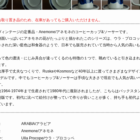
お取り置き品のため、在庫があってもご購入いただけません。
ィンテージの定番品・Anemone/アネモネのコーヒーカップ&ソーサーです。
側面いっぱいにアネモネの花がたっぷりと描かれたこのシリーズは、ウラ・プロコッ
きされた深い藍色は和食器のようで、日本でも販売されていて当時から人気の高いも
って色の濃淡・にじみ具合が違ってくるのも特徴の１つで、眺めていると引き込まれ
ます。
厚手で丈夫なつくりで、RuskaやKosmosなど40年以上に渡ってさまざまなデザ
モデルです。中でもコーヒーカップ&ソーサーは手頃な大きさで現在でも人気が高い
す。
1964-1974年まで生産されて1980年代に復刻されましたが、こちらはバックスタ
刻版です。初代に比べて絵付けが整っていて作りが良いことが多く、持ち手も初代よ
ています。
：
ARABIA/アラビア
：
Anemone/アネモネ
:
Ulla Procope/ウラ・プロコッペ