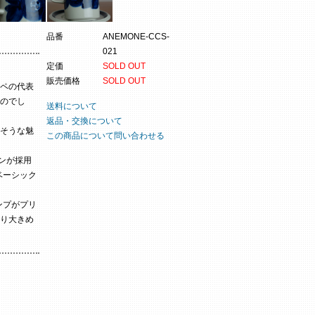
品番
ANEMONE-CCS-
021
定価
SOLD OUT
販売価格
SOLD OUT
ペの代表
のでし
送料について
返品・交換について
そうな魅
この商品について問い合わせる
インが採用
ベーシック
ンプがプリ
り大きめ