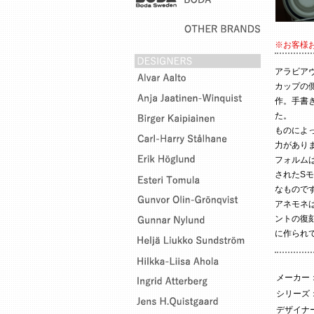
※お客様
アラビアヴ
カップの
作。手書
た。
ものによ
力があり
フォルムは
されたS
なもので
アネモネは
ントの復
に作られ
メーカー
シリーズ
デザイナー