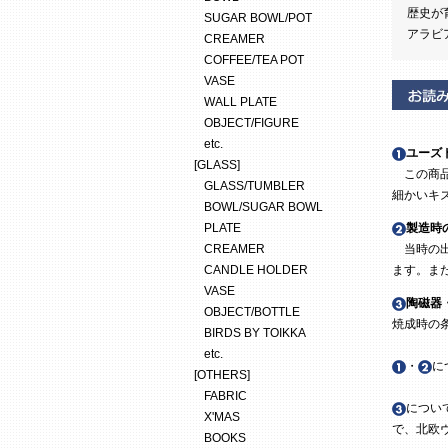
歴史が
SUGAR BOWL/POT
アラビ
CREAMER
COFFEE/TEA POT
VASE
WALL PLATE
OBJECT/FIGURE
etc.
ユーズ
[GLASS]
この商品
GLASS/TUMBLER
細かいキ
BOWL/SUGAR BOWL
PLATE
製造時
CREAMER
当時の出
CANDLE HOLDER
ます。ま
VASE
陶磁器
OBJECT/BOTTLE
焼成時の
BIRDS BY TOIKKA
etc.
・
に
[OTHERS]
FABRIC
につい
X'MAS
で、北欧
BOOKS