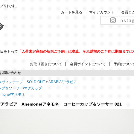
(ピップリ)です。
カートを見る
マイアカウント
会員ロ
31日をもって
「入荷未定商品の新規ご予約」は廃止、それ以前のご予約は期限までは
|
|
お取り置きについて
会員ポイントについて
予約につい
お問い合わせ
欧ヴィンテージ SOLD OUT
>
ARABIA/アラビア
ップ＆ソーサー/マグカップ
emone/アネモネ
IA/アラビア Anemone/アネモネ コーヒーカップ＆ソーサー 021