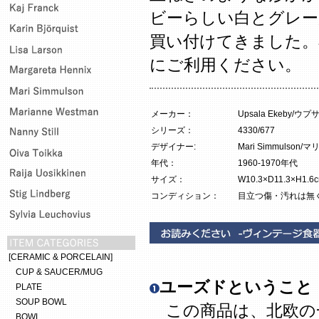
ビーらしい白とグレー
買い付けてきました。
にご利用ください。
メーカー：
Upsala Ekeby/
シリーズ：
4330/677
デザイナー:
Mari Simmulson
年代：
1960-1970年代
サイズ：
W10.3×D11.3×H1.6
コンディション：
目立つ傷・汚れは無
[CERAMIC & PORCELAIN]
CUP & SAUCER/MUG
ユーズドということ
PLATE
SOUP BOWL
この商品は、北欧の
BOWL