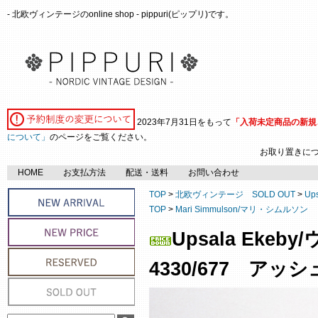
- 北欧ヴィンテージのonline shop - pippuri(ピップリ)です。
2023年7月31日をもって
「入荷未定商品の新規
について」
のページをご覧ください。
お取り置きに
HOME
お支払方法
配送・送料
お問い合わせ
TOP
>
北欧ヴィンテージ SOLD OUT
>
Up
TOP
>
Mari Simmulson/マリ・シムルソン
Upsala Ekeb
4330/677 アッシ