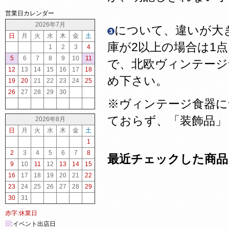
営業日カレンダー
2026年7月
について、違いが大
日
月
火
水
木
金
土
庫が2以上の場合は1
1
2
3
4
5
6
7
8
9
10
11
で、北欧ヴィンテージ
12
13
14
15
16
17
18
め下さい。
19
20
21
22
23
24
25
26
27
28
29
30
※ヴィンテージ食器に
ておらず、「装飾品」
2026年8月
日
月
火
水
木
金
土
1
2
3
4
5
6
7
8
最近チェックした商品
9
10
11
12
13
14
15
16
17
18
19
20
21
22
23
24
25
26
27
28
29
30
31
赤字:休業日
:イベント出店日