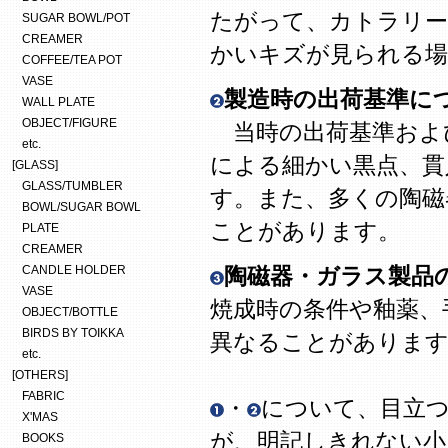
たがって、カトラリー
SUGAR BOWL/POT
CREAMER
かいキズが見られる場
COFFEE/TEA POT
VASE
製造時の出荷基準に
WALL PLATE
OBJECT/FIGURE
当時の出荷基準およ
etc.
による細かい黒点、貫
[GLASS]
GLASS/TUMBLER
す。また、多くの陶磁
BOWL/SUGAR BOWL
ことがあります。
PLATE
CREAMER
CANDLE HOLDER
陶磁器・ガラス製品
VASE
焼成時の条件や釉薬、
OBJECT/BOTTLE
BIRDS BY TOIKKA
異なることがありま
etc.
[OTHERS]
FABRIC
・
について、目立
X'MAS
が、明記しきれない
BOOKS