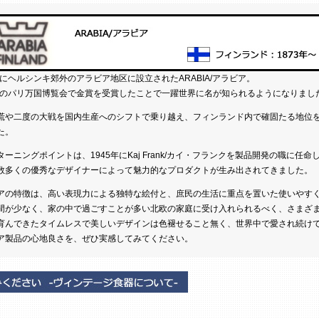
3年にヘルシンキ郊外のアラビア地区に設立されたARABIA/アラビア。
0年のパリ万国博覧会で金賞を受賞したことで一躍世界に名が知られるようになりまし
慌や二度の大戦を国内生産へのシフトで乗り越え、フィンランド内で確固たる地位
た。
ターニングポイントは、1945年にKaj Frank/カイ・フランクを製品開発の職に任命
数多くの優秀なデザイナーによって魅力的なプロダクトが生み出されてきました。
アの特徴は、高い表現力による独特な絵付と、庶民の生活に重点を置いた使いやす
間が少なく、家の中で過ごすことが多い北欧の家庭に受け入れられるべく、さまざ
育んできたタイムレスで美しいデザインは色褪せること無く、世界中で愛され続け
ア製品の心地良さを、ぜひ実感してみてください。