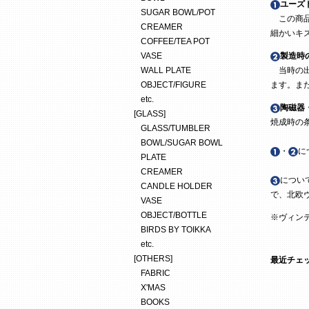
ユーズ
SUGAR BOWL/POT
この商品
CREAMER
細かいキ
COFFEE/TEA POT
VASE
製造時
WALL PLATE
当時の出
OBJECT/FIGURE
ます。ま
etc.
陶磁器
[GLASS]
焼成時の
GLASS/TUMBLER
BOWL/SUGAR BOWL
・
に
PLATE
CREAMER
につい
CANDLE HOLDER
で、北欧
VASE
OBJECT/BOTTLE
※ヴィン
BIRDS BY TOIKKA
etc.
[OTHERS]
最近チェ
FABRIC
X'MAS
BOOKS