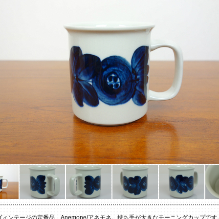
ィンテージの定番品、Anemone/アネモネ。持ち手が大きなモーニングカップです