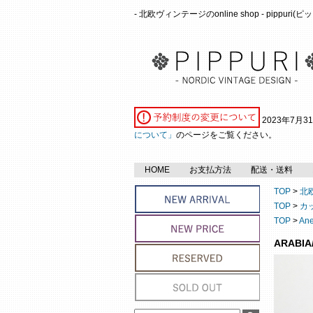
- 北欧ヴィンテージのonline shop - pippuri
2023年7月
について」
のページをご覧ください。
HOME
お支払方法
配送・送料
TOP
>
北
TOP
>
カ
TOP
>
An
ARABI