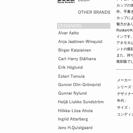
カップの
作。手書
カップに
魅力があ
Ruska
インです
アネモネは
ントの復
また、持
復刻版で
メーカー
シリーズ
デザイナー
年代：
サイズ：
コンディ