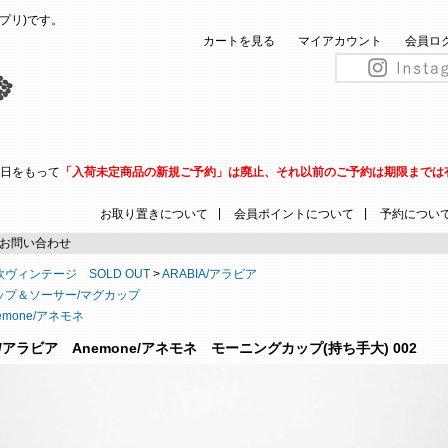
(ピップリ)です。
カートを見る
マイアカウント
会員ロ
31日をもって
「入荷未定商品の新規ご予約」は廃止、それ以前のご予約は期限までは
|
|
お取り置きについて
会員ポイントについて
予約につい
お問い合わせ
欧ヴィンテージ SOLD OUT
>
ARABIA/アラビア
ップ＆ソーサー/マグカップ
emone/アネモネ
A/アラビア Anemone/アネモネ モーニングカップ(持ち手大) 002