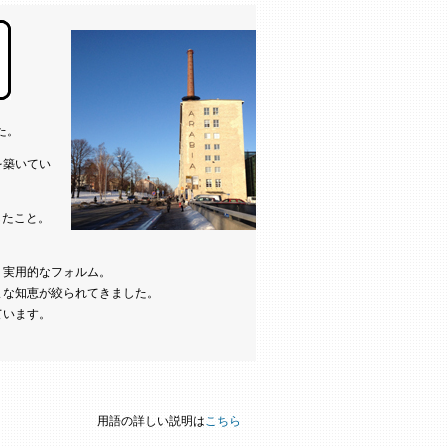
た。
を築いてい
したこと。
く実用的なフォルム。
まな知恵が絞られてきました。
ています。
用語の詳しい説明は
こちら