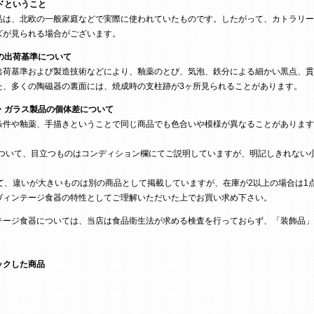
ドということ
は、北欧の一般家庭などで実際に使われていたものです。したがって、カトラリー
ズが見られる場合がございます。
の出荷基準について
荷基準および製造技術などにより、釉薬のとび、気泡、鉄分による細かい黒点、貫
た、多くの陶磁器の裏面には、焼成時の支柱跡が3ヶ所見られることがあります。
・ガラス製品の個体差について
条件や釉薬、手描きということで同じ商品でも色合いや模様が異なることがあります
ついて、目立つものはコンディション欄にてご説明していますが、明記しきれない
て、違いが大きいものは別の商品として掲載していますが、在庫が2以上の場合は1
ヴィンテージ食器の特性としてご理解いただいた上でお買い求め下さい。
テージ食器については、当店は食品衛生法が求める検査を行っておらず、「装飾品」
ックした商品