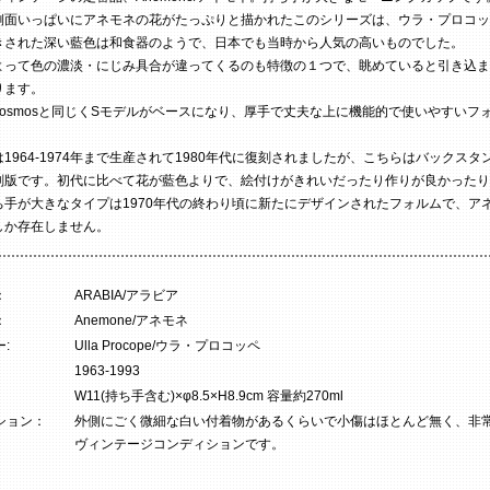
側面いっぱいにアネモネの花がたっぷりと描かれたこのシリーズは、ウラ・プロコッ
きされた深い藍色は和食器のようで、日本でも当時から人気の高いものでした。
よって色の濃淡・にじみ具合が違ってくるのも特徴の１つで、眺めていると引き込ま
ります。
やKosmosと同じくSモデルがベースになり、厚手で丈夫な上に機能的で使いやすいフ
。
1964-1974年まで生産されて1980年代に復刻されましたが、こちらはバックスタ
刻版です。初代に比べて花が藍色よりで、絵付けがきれいだったり作りが良かったり
ち手が大きなタイプは1970年代の終わり頃に新たにデザインされたフォルムで、ア
しか存在しません。
：
ARABIA/アラビア
：
Anemone/アネモネ
:
Ulla Procope/ウラ・プロコッペ
1963-1993
W11(持ち手含む)×φ8.5×H8.9cm 容量約270ml
ション：
外側にごく微細な白い付着物があるくらいで小傷はほとんど無く、非
ヴィンテージコンディションです。