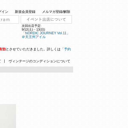
グイン
新規会員登録
メルマガ登録/解除
次回出店予定:
9/12(土)・13(日)
「NORDIC JOURNEY Vol.11」
＠天王州アイル
有効
とさせていただきました。詳しくは
「予約
|
て
ヴィンテージのコンディションについて