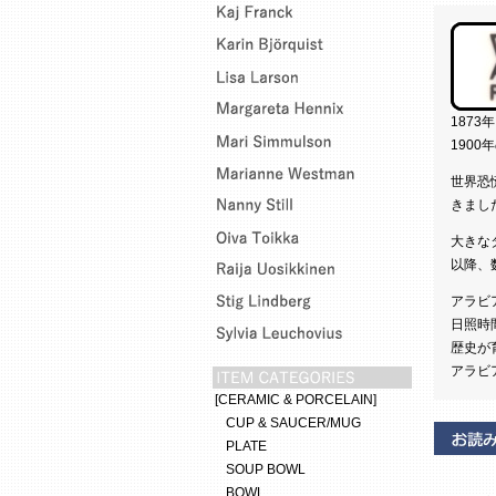
187
190
世界恐
きまし
大きな
以降、
アラビ
日照時
歴史が
アラビ
[CERAMIC & PORCELAIN]
CUP & SAUCER/MUG
PLATE
SOUP BOWL
BOWL