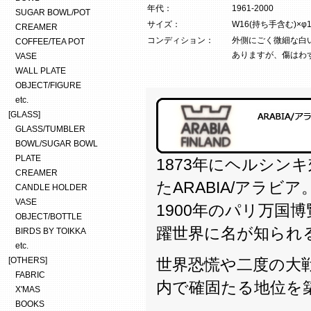
年代：
1961-2000
SUGAR BOWL/POT
サイズ：
W16(持ち手含む)×φ14
CREAMER
コンディション：
外側にごく微細な白
COFFEE/TEA POT
ありますが、傷はわ
VASE
WALL PLATE
OBJECT/FIGURE
etc.
[GLASS]
GLASS/TUMBLER
BOWL/SUGAR BOWL
PLATE
1873年にヘルシン
CREAMER
たARABIA/アラビア
CANDLE HOLDER
VASE
1900年のパリ万国
OBJECT/BOTTLE
躍世界に名が知られ
BIRDS BY TOIKKA
etc.
[OTHERS]
世界恐慌や二度の大
FABRIC
内で確固たる地位を
X'MAS
BOOKS