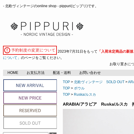
- 北欧ヴィンテージのonline shop - pippuri(ピップリ)です。
2023年7月31日をもって
「入荷未定商品の新規
について」
のページをご覧ください。
お取り置きに
HOME
お支払方法
配送・送料
お問い合わせ
TOP
>
北欧ヴィンテージ SOLD OUT
>
AR
TOP
>
ボウル
TOP
>
Ruska/ルスカ
ARABIA/アラビア Ruska/ルスカ 