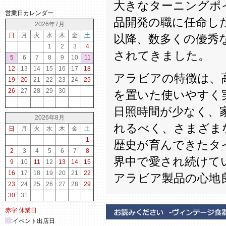
大きなターニングポイン
営業日カレンダー
品開発の職に任命し
2026年7月
日
月
火
水
木
金
土
以降、数多くの優秀
1
2
3
4
されてきました。
5
6
7
8
9
10
11
12
13
14
15
16
17
18
アラビアの特徴は、
19
20
21
22
23
24
25
26
27
28
29
30
を置いた使いやすく
日照時間が少なく、
2026年8月
れるべく、さまざま
日
月
火
水
木
金
土
1
歴史が育んできたタ
2
3
4
5
6
7
8
界中で愛され続けて
9
10
11
12
13
14
15
16
17
18
19
20
21
22
アラビア製品の心地
23
24
25
26
27
28
29
30
31
赤字:休業日
:イベント出店日