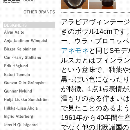
アラビアヴィンテージの
きのボウル14cmで
ー、ウラ・プロコッペ
アネモネ
と同じSモデ
ルスカとはフィンラン
という意味で、釉薬や
黒っぽい色になったり
が特徴。1点1点表情
温もりのある佇まいは
で見たことのあるよう
1961年から40年間
でなく他の北欧諸国の