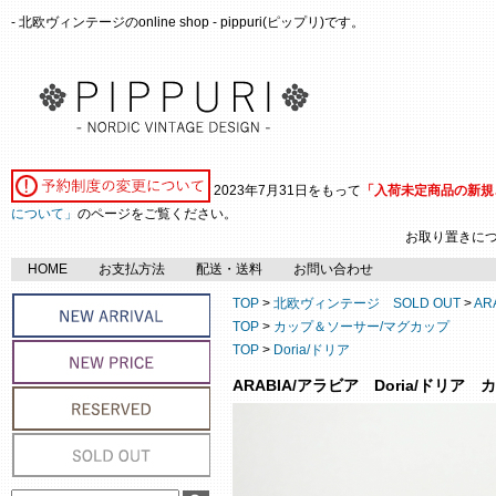
- 北欧ヴィンテージのonline shop - pippuri(ピップリ)です。
2023年7月31日をもって
「入荷未定商品の新規
について」
のページをご覧ください。
お取り置きに
HOME
お支払方法
配送・送料
お問い合わせ
TOP
>
北欧ヴィンテージ SOLD OUT
>
AR
TOP
>
カップ＆ソーサー/マグカップ
TOP
>
Doria/ドリア
ARABIA/アラビア Doria/ドリア 