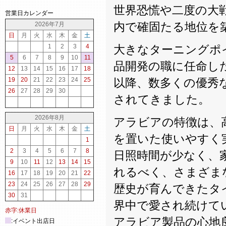
世界恐慌や二度の大
営業日カレンダー
内で確固たる地位を
2026年7月
日
月
火
水
木
金
土
1
2
3
4
大きなターニングポイン
5
6
7
8
9
10
11
品開発の職に任命し
12
13
14
15
16
17
18
19
20
21
22
23
24
25
以降、数多くの優秀
26
27
28
29
30
されてきました。
2026年8月
アラビアの特徴は、
日
月
火
水
木
金
土
を置いた使いやすく
1
2
3
4
5
6
7
8
日照時間が少なく、
9
10
11
12
13
14
15
れるべく、さまざま
16
17
18
19
20
21
22
23
24
25
26
27
28
29
歴史が育んできたタ
30
31
界中で愛され続けて
赤字:休業日
アラビア製品の心地
:イベント出店日