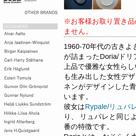
※お客様お取り置き品
ません。
1960-70年代の古
が詰まったDoria/ド
上品で優雅な女性らし
も生み出した女性デザ
ネンがデザインした
います。
彼女は
Rypale/リュパ
り、 リュパレと同じよ
番の特徴です。