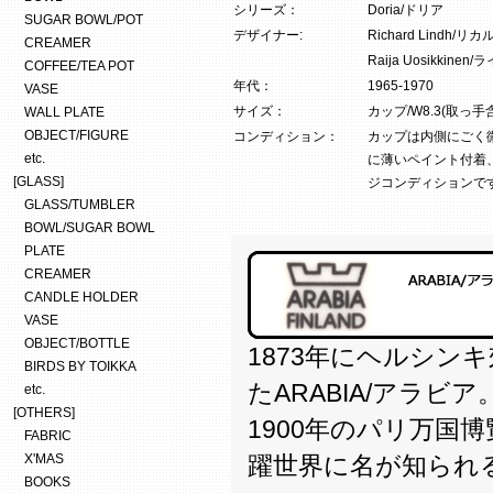
シリーズ：
Doria/ドリア
SUGAR BOWL/POT
デザイナー:
Richard Lind
CREAMER
Raija Uosikki
COFFEE/TEA POT
年代：
1965-1970
VASE
サイズ：
カップ/W8.3(取っ手含
WALL PLATE
OBJECT/FIGURE
コンディション：
カップは内側にごく
etc.
に薄いペイント付着
[GLASS]
ジコンディションで
GLASS/TUMBLER
BOWL/SUGAR BOWL
PLATE
CREAMER
CANDLE HOLDER
VASE
OBJECT/BOTTLE
1873年にヘルシン
BIRDS BY TOIKKA
たARABIA/アラビア
etc.
[OTHERS]
1900年のパリ万国
FABRIC
X'MAS
躍世界に名が知られ
BOOKS