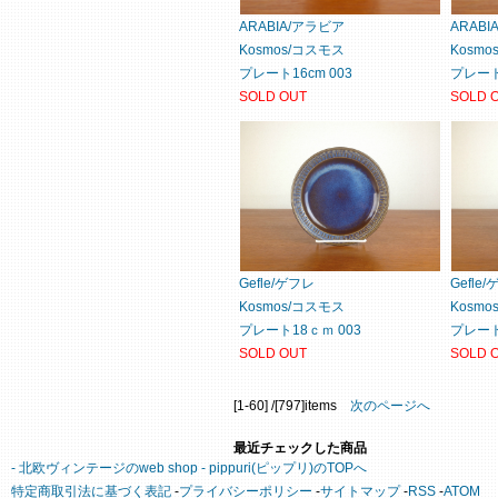
ARABIA/アラビア
ARAB
Kosmos/コスモス
Kosm
プレート16cm 003
プレート1
SOLD OUT
SOLD 
Gefle/ゲフレ
Gefle
Kosmos/コスモス
Kosm
プレート18ｃｍ 003
プレート
SOLD OUT
SOLD 
[1-60] /[797]items
次のページへ
最近チェックした商品
- 北欧ヴィンテージのweb shop - pippuri(ピップリ)のTOPへ
特定商取引法に基づく表記
-
プライバシーポリシー
-
サイトマップ
-
RSS
-
ATOM