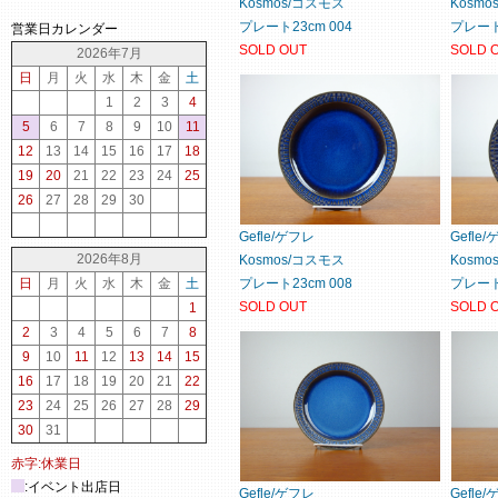
Kosmos/コスモス
Kosm
プレート23cm 004
プレート2
営業日カレンダー
SOLD OUT
SOLD 
2026年7月
日
月
火
水
木
金
土
1
2
3
4
5
6
7
8
9
10
11
12
13
14
15
16
17
18
19
20
21
22
23
24
25
26
27
28
29
30
Gefle/ゲフレ
Gefle
2026年8月
Kosmos/コスモス
Kosm
日
月
火
水
木
金
土
プレート23cm 008
プレート2
SOLD OUT
SOLD 
1
2
3
4
5
6
7
8
9
10
11
12
13
14
15
16
17
18
19
20
21
22
23
24
25
26
27
28
29
30
31
赤字:休業日
:イベント出店日
Gefle/ゲフレ
Gefle