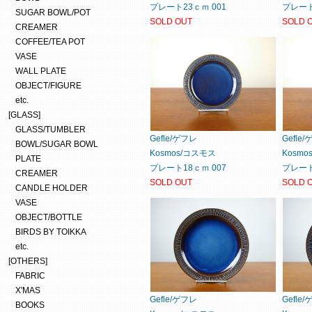
プレート23ｃｍ 001
プレート
SUGAR BOWL/POT
SOLD OUT
SOLD 
CREAMER
COFFEE/TEA POT
VASE
WALL PLATE
OBJECT/FIGURE
etc.
[GLASS]
GLASS/TUMBLER
Gefle/ゲフレ
Gefle
BOWL/SUGAR BOWL
Kosmos/コスモス
Kosm
PLATE
プレート18ｃｍ 007
プレート
CREAMER
SOLD OUT
SOLD 
CANDLE HOLDER
VASE
OBJECT/BOTTLE
BIRDS BY TOIKKA
etc.
[OTHERS]
FABRIC
X'MAS
Gefle/ゲフレ
Gefle
BOOKS