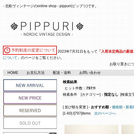
- 北欧ヴィンテージのonline shop - pippuri(ピップリ)です。
2023年7月31日をもって
「入荷未定商品の新規
について」
のページをご覧ください。
お取り置きに
HOME
お支払方法
配送・送料
お問い合わせ
検索結果
ヒット件数：
797
件
検索条件 [カテゴリー]：
指定なし
[検索文字
[ 並び順を変更 ] -
おすすめ順
-
価格順
-
新着
[1-60] /[797]items
次のページへ