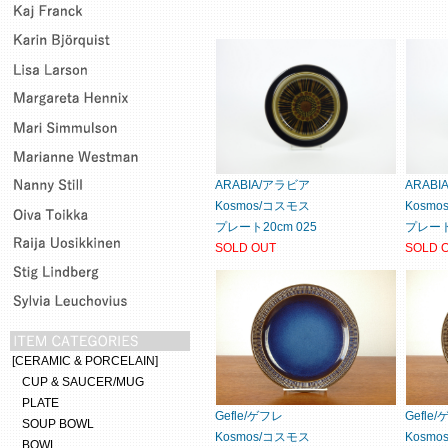
ARABIA/アラビア
ARAB
Kosmos/コスモス
Kosm
プレート20cm 025
プレート2
SOLD OUT
SOLD 
[CERAMIC & PORCELAIN]
CUP & SAUCER/MUG
PLATE
Gefle/ゲフレ
Gefle
SOUP BOWL
Kosmos/コスモス
Kosm
BOWL