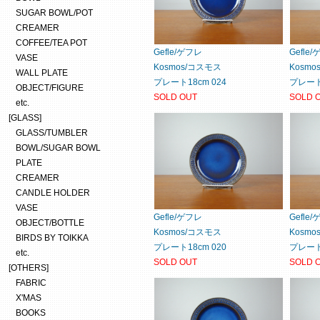
SUGAR BOWL/POT
CREAMER
COFFEE/TEA POT
Gefle/ゲフレ
Gefle
VASE
Kosmos/コスモス
Kosm
WALL PLATE
プレート18cm 024
プレート1
OBJECT/FIGURE
SOLD OUT
SOLD 
etc.
[GLASS]
GLASS/TUMBLER
BOWL/SUGAR BOWL
PLATE
CREAMER
CANDLE HOLDER
VASE
Gefle/ゲフレ
Gefle
OBJECT/BOTTLE
Kosmos/コスモス
Kosm
BIRDS BY TOIKKA
プレート18cm 020
プレート1
etc.
SOLD OUT
SOLD 
[OTHERS]
FABRIC
X'MAS
BOOKS