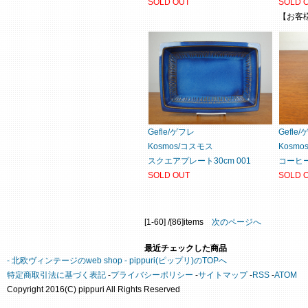
SOLD OUT
SOLD 
【お客
Gefle/ゲフレ
Gefle
Kosmos/コスモス
Kosm
スクエアプレート30cm 001
コーヒー
SOLD OUT
SOLD 
[1-60] /[86]items
次のページへ
最近チェックした商品
- 北欧ヴィンテージのweb shop - pippuri(ピップリ)のTOPへ
特定商取引法に基づく表記
-
プライバシーポリシー
-
サイトマップ
-
RSS
-
ATOM
Copyright 2016(C) pippuri All Rights Reserved