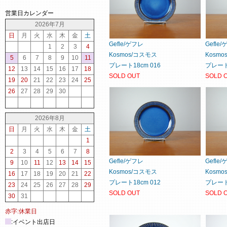
営業日カレンダー
2026年7月
日
月
火
水
木
金
土
Gefle/ゲフレ
Gefle
1
2
3
4
Kosmos/コスモス
Kosm
5
6
7
8
9
10
11
プレート18cm 016
プレート1
12
13
14
15
16
17
18
SOLD OUT
SOLD 
19
20
21
22
23
24
25
26
27
28
29
30
2026年8月
日
月
火
水
木
金
土
1
2
3
4
5
6
7
8
Gefle/ゲフレ
Gefle
9
10
11
12
13
14
15
Kosmos/コスモス
Kosm
16
17
18
19
20
21
22
プレート18cm 012
プレート1
23
24
25
26
27
28
29
SOLD OUT
SOLD 
30
31
赤字:休業日
:イベント出店日