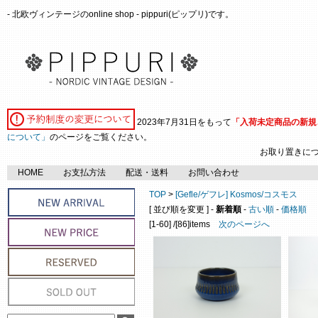
- 北欧ヴィンテージのonline shop - pippuri(ピップリ)です。
2023年7月31日をもって
「入荷未定商品の新規
について」
のページをご覧ください。
お取り置きに
HOME
お支払方法
配送・送料
お問い合わせ
TOP
>
[Gefle/ゲフレ] Kosmos/コスモス
[ 並び順を変更 ] -
新着順
-
古い順
-
価格順
[1-60] /[86]items
次のページへ